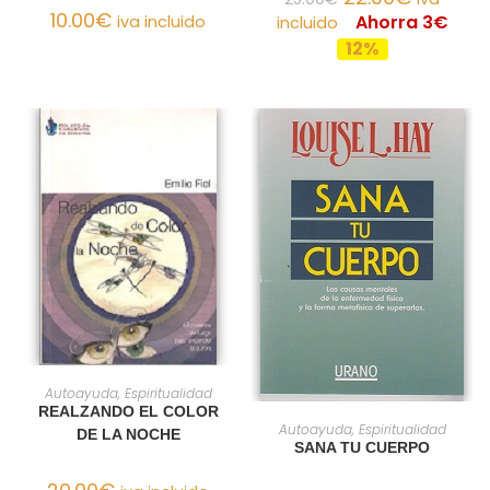
10.00
€
Ahorra 3€
iva incluido
incluido
12%
AÑADIR AL CARRITO
Autoayuda, Espiritualidad
REALZANDO EL COLOR
AÑADIR AL CARRITO
Autoayuda, Espiritualidad
DE LA NOCHE
SANA TU CUERPO