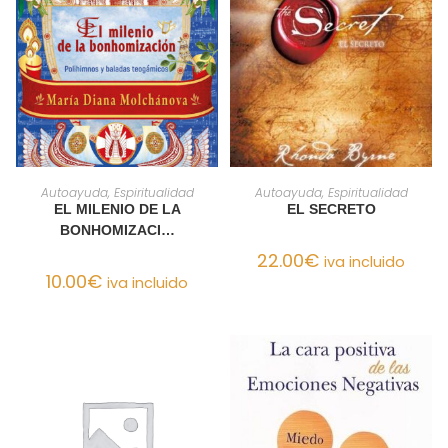
AÑADIR AL CARRITO
AÑADIR AL CARRITO
Autoayuda, Espiritualidad
Autoayuda, Espiritualidad
EL MILENIO DE LA
EL SECRETO
BONHOMIZACI…
22.00
€
iva incluido
10.00
€
iva incluido