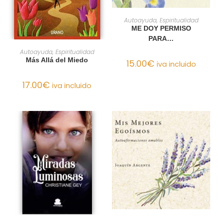
AÑADIR AL CARRITO
Autoayuda, Espiritualidad
ME DOY PERMISO
PARA…
AÑADIR AL CARRITO
Autoayuda, Espiritualidad
Más Allá del Miedo
15.00
€
iva incluido
17.00
€
iva incluido