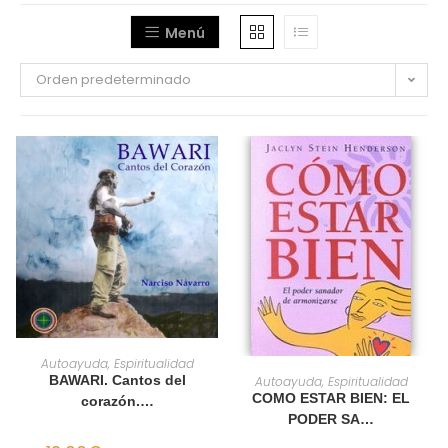
Menú
Orden predeterminado
AÑADIR AL CARRITO
Autoayuda, Espiritualidad
AÑADIR AL CARRITO
BAWARI. Cantos del
Autoayuda, Espiritualidad
COMO ESTAR BIEN: EL
corazón.…
PODER SA…