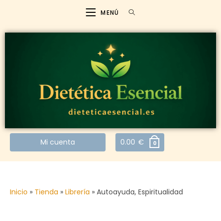
MENÚ
Mi cuenta
0.00
€
0
Inicio
»
Tienda
»
Librería
»
Autoayuda, Espiritualidad