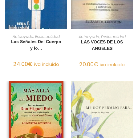
AÑADIR AL CARRITO
AÑADIR AL CARRITO
Autoayuda, Espiritualidad
Autoayuda, Espiritualidad
Las Señales Del Cuerpo
LAS VOCES DE LOS
y lo…
ANGELES
24.00
€
20.00
€
iva incluido
iva incluido