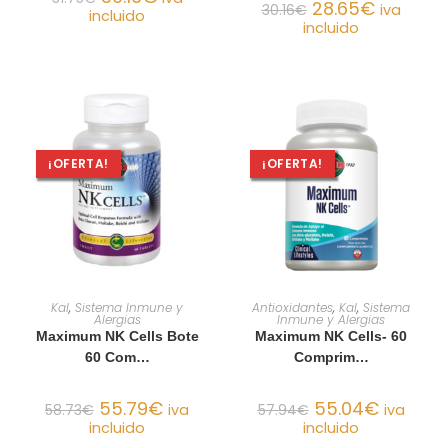
28.65
€
30.16
€
iva
incluido
incluido
¡OFERTA!
¡OFERTA!
AÑADIR AL CARRITO
AÑADIR AL CARRITO
Kal
,
Sistema Inmune y
Antioxidantes
,
Kal
,
Sistema
Alergias
Inmune y Alergias
Maximum NK Cells Bote
Maximum NK Cells- 60
60 Com…
Comprim…
55.79
€
55.04
€
58.73
€
iva
57.94
€
iva
incluido
incluido