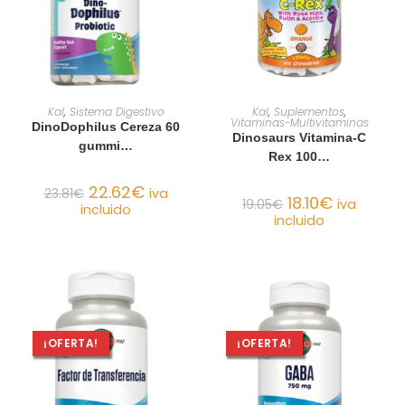
AÑADIR AL CARRITO
AÑADIR AL CARRITO
Kal
,
Sistema Digestivo
Kal
,
Suplementos
,
Vitaminas-Multivitaminas
DinoDophilus Cereza 60
Dinosaurs Vitamina-C
gummi…
Rex 100…
22.62
€
23.81
€
iva
18.10
€
19.05
€
iva
incluido
incluido
¡OFERTA!
¡OFERTA!