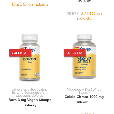
Solaray
13.95
€
iva incluido
27.14
€
28.57
€
iva
incluido
¡OFERTA!
¡OFERTA!
AÑADIR AL CARRITO
AÑADIR AL CARRITO
Minerales y Electrolitos
,
Minerales y Electrolitos
,
Sistema Osteoarticular y
Solaray
Músculos
,
Solaray
Calcio Citrato 1000 mg
Boro 3 mg Vegan 60caps
60com…
Solaray