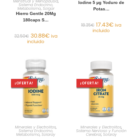
Menstrual y Menopausia
,
Iodine 5 µg Yoduro de
Sistema Endocrino,
Metabolismo
,
Solgar
Potas…
Hierro Gentle 20Mg
180caps S…
17.43
€
18.35
€
iva
incluido
30.88
€
32.50
€
iva
incluido
¡OFERTA!
¡OFERTA!
AÑADIR AL CARRITO
AÑADIR AL CARRITO
Minerales y Electrolitos
,
Minerales y Electrolitos
,
Sistema Endocrino,
Sistema Nervioso y Función
Metabolismo
,
Solaray
Cerebral
,
Solaray