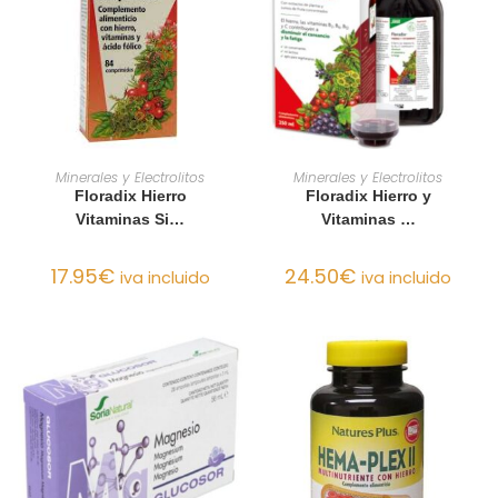
AÑADIR AL CARRITO
AÑADIR AL CARRITO
Minerales y Electrolitos
Minerales y Electrolitos
Floradix Hierro
Floradix Hierro y
Vitaminas Si…
Vitaminas …
17.95
€
24.50
€
iva incluido
iva incluido