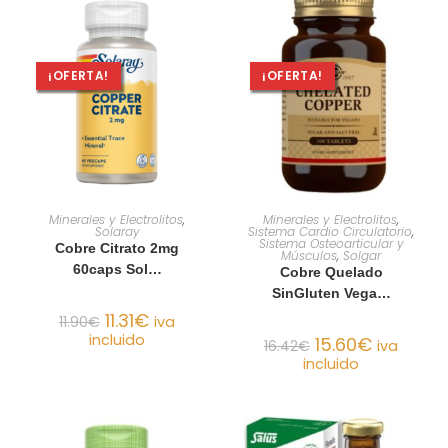
¡OFERTA!
¡OFERTA!
AÑADIR AL CARRITO
AÑADIR AL CARRITO
Minerales y Electrolitos
,
Minerales y Electrolitos
,
Solaray
Sistema Cardio Circulatorio
,
Sistema Osteoarticular y
Cobre Citrato 2mg
Músculos
,
Solgar
60caps Sol…
Cobre Quelado
SinGluten Vega…
11.31
€
11.90
€
iva
incluido
15.60
€
16.42
€
iva
incluido