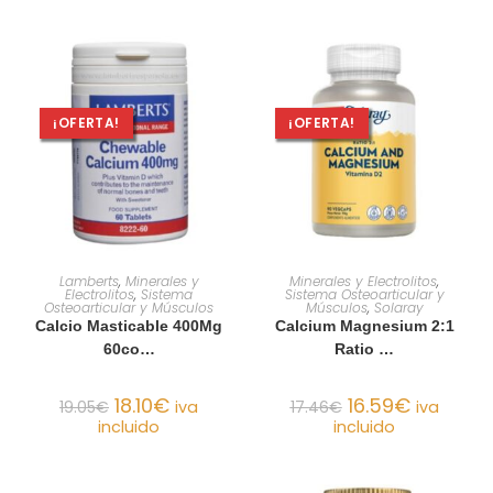
¡OFERTA!
¡OFERTA!
AÑADIR AL CARRITO
AÑADIR AL CARRITO
Lamberts
,
Minerales y
Minerales y Electrolitos
,
Electrolitos
,
Sistema
Sistema Osteoarticular y
Osteoarticular y Músculos
Músculos
,
Solaray
Calcio Masticable 400Mg
Calcium Magnesium 2:1
60co…
Ratio …
18.10
€
16.59
€
19.05
€
iva
17.46
€
iva
incluido
incluido