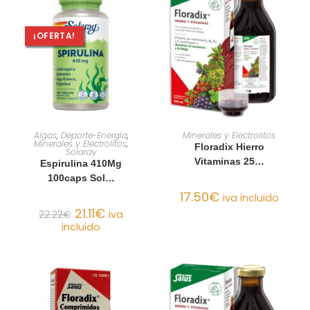
¡OFERTA!
AÑADIR AL CARRITO
AÑADIR AL CARRITO
Algas
,
Deporte-Energía
,
Minerales y Electrolitos
Minerales y Electrolitos
,
Floradix Hierro
Solaray
Vitaminas 25…
Espirulina 410Mg
100caps Sol…
17.50
€
iva incluido
21.11
€
22.22
€
iva
incluido