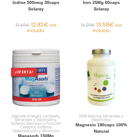
Iodine 500mcg 30caps
Iron 25Mg 60caps
Solaray
Solaray
12.82
€
13.58
€
13.49
€
iva
14.29
€
iva
incluido
incluido
¡OFERTA!
AÑADIR AL CARRITO
AÑADIR AL CARRITO
Deporte-Energía
,
Lamberts
,
100% Natural
,
Minerales y
Minerales y Electrolitos
,
Electrolitos
Sistema Nervioso y Función
Magnesio 180caps 100%
Cerebral
,
Sistema
Osteoarticular y Músculos
Natural
Magasorb 150Mg