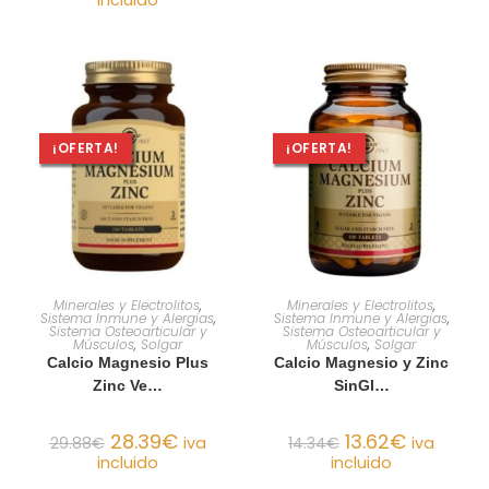
¡OFERTA!
¡OFERTA!
AÑADIR AL CARRITO
AÑADIR AL CARRITO
Minerales y Electrolitos
,
Minerales y Electrolitos
,
Sistema Inmune y Alergias
,
Sistema Inmune y Alergias
,
Sistema Osteoarticular y
Sistema Osteoarticular y
Músculos
,
Solgar
Músculos
,
Solgar
Calcio Magnesio Plus
Calcio Magnesio y Zinc
Zinc Ve…
SinGl…
28.39
€
13.62
€
29.88
€
iva
14.34
€
iva
incluido
incluido