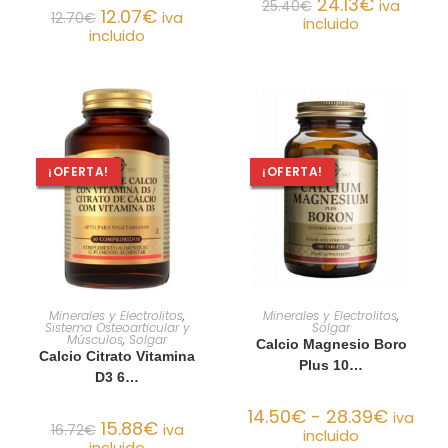
24.13
€
25.40
€
iva
12.07
€
12.70
€
iva
incluido
incluido
¡OFERTA!
¡OFERTA!
AÑADIR AL CARRITO
SELECCIONAR OPCIONES
Minerales y Electrolitos
,
Minerales y Electrolitos
,
Sistema Osteoarticular y
Solgar
Músculos
,
Solgar
Calcio Magnesio Boro
Calcio Citrato Vitamina
Plus 10…
D3 6…
14.50
€
-
28.39
€
iva
15.88
€
16.72
€
iva
incluido
incluido