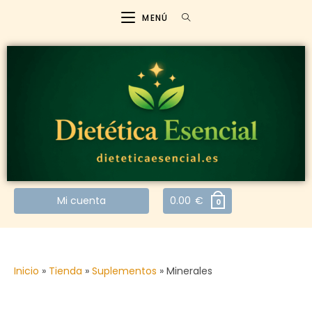
MENÚ
Mi cuenta
0.00
€
0
Inicio
»
Tienda
»
Suplementos
»
Minerales