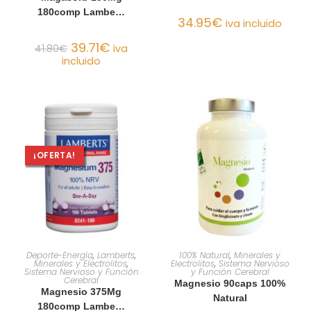
180comp Lambe…
34.95
€
iva incluido
39.71
€
41.80
€
iva
incluido
¡OFERTA!
AÑADIR AL CARRITO
AÑADIR AL CARRITO
Deporte-Energía
,
Lamberts
,
100% Natural
,
Minerales y
Minerales y Electrolitos
,
Electrolitos
,
Sistema Nervioso
Sistema Nervioso y Función
y Función Cerebral
Cerebral
Magnesio 90caps 100%
Magnesio 375Mg
Natural
180comp Lambe…