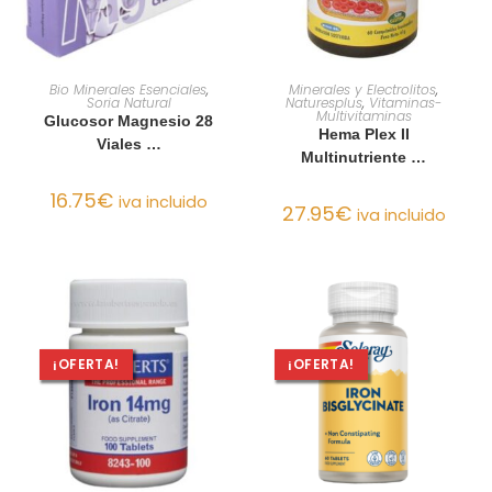
AÑADIR AL CARRITO
AÑADIR AL CARRITO
Bio Minerales Esenciales
,
Minerales y Electrolitos
,
Soria Natural
Naturesplus
,
Vitaminas-
Multivitaminas
Glucosor Magnesio 28
Hema Plex II
Viales …
Multinutriente …
16.75
€
iva incluido
27.95
€
iva incluido
¡OFERTA!
¡OFERTA!