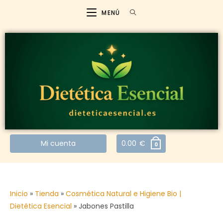
MENÚ
Mi cuenta
0.00
€
0
Inicio
»
Tienda
»
Cosmética Natural e Higiene Bio |
Dietética Esencial
»
Jabones Pastilla