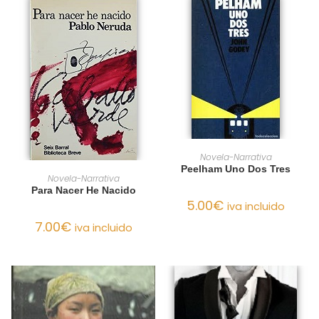
AÑADIR AL CARRITO
Novela-Narrativa
Peelham Uno Dos Tres
AÑADIR AL CARRITO
Novela-Narrativa
Para Nacer He Nacido
5.00
€
iva incluido
7.00
€
iva incluido