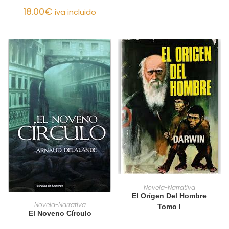
18.00
€
iva incluido
AÑADIR AL CARRITO
Novela-Narrativa
El Orígen Del Hombre
AÑADIR AL CARRITO
Novela-Narrativa
Tomo I
El Noveno Círculo