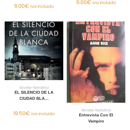
6.00
€
iva incluido
6.00
€
iva incluido
AÑADIR AL CARRITO
Novela-Narrativa
EL SILENCIO DE LA
CIUDAD BLA…
AÑADIR AL CARRITO
Novela-Narrativa
19.50
€
iva incluido
Entrevista Con El
Vampiro