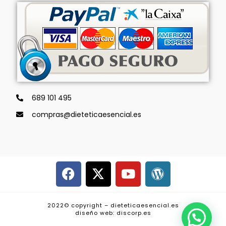
689 101 495
compras@dieteticaesencial.es
2022© copyright – dieteticaesencial.es
diseño web: discorp.es