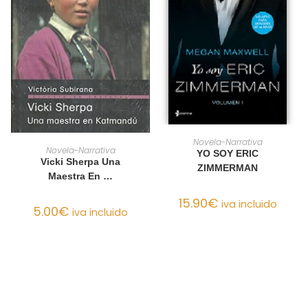
AÑADIR AL CARRITO
Novela-Narrativa
AÑADIR AL CARRITO
Novela-Narrativa
YO SOY ERIC
Vicki Sherpa Una
ZIMMERMAN
Maestra En …
15.90
€
iva incluido
5.00
€
iva incluido