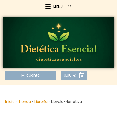
MENÚ
Mi cuenta
0.00
€
0
Inicio
»
Tienda
»
Librería
»
Novela-Narrativa