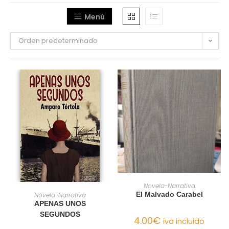
Menú
Orden predeterminado
AÑADIR AL CARRITO
Novela-Narrativa
AÑADIR AL CARRITO
El Malvado Carabel
Novela-Narrativa
APENAS UNOS
SEGUNDOS
4.00
€
iva incluido