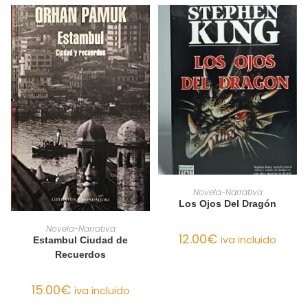
AÑADIR AL CARRITO
Novela-Narrativa
Los Ojos Del Dragón
AÑADIR AL CARRITO
Novela-Narrativa
12.00
€
iva incluido
Estambul Ciudad de
Recuerdos
15.00
€
iva incluido