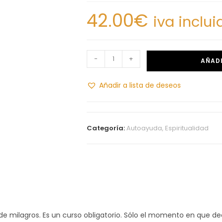
42.00
€
iva inclui
-
+
AÑADI
Añadir a lista de deseos
Categoría:
Autoayuda, Espiritualidad
de milagros. Es un curso obligatorio. Sólo el momento en que dec