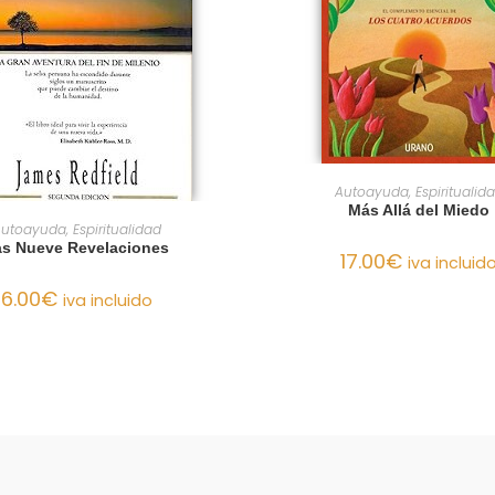
AÑADIR AL CARRIT
Autoayuda, Espiritualid
Más Allá del Miedo
AÑADIR AL CARRITO
utoayuda, Espiritualidad
as Nueve Revelaciones
17.00
€
iva incluid
6.00
€
iva incluido