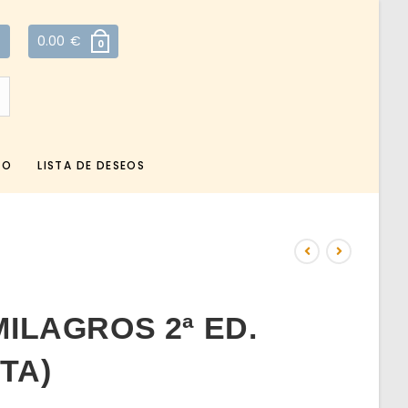
0.00
€
0
TO
LISTA DE DESEOS
ILAGROS 2ª ED.
TA)