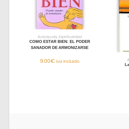
AÑADIR AL CARRITO
Autoayuda, Espiritualidad
COMO ESTAR BIEN: EL PODER
SANADOR DE ARMONIZARSE
9.00
€
A
iva incluido
L