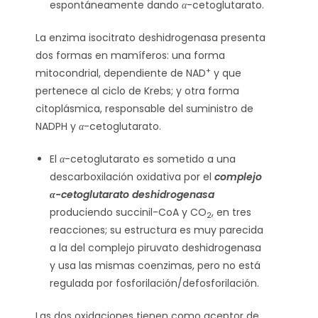
espontáneamente dando
α
-cetoglutarato.
La enzima isocitrato deshidrogenasa presenta
dos formas en mamíferos: una forma
+
mitocondrial, dependiente de NAD
y que
pertenece al ciclo de Krebs; y otra forma
citoplásmica, responsable del suministro de
NADPH y
α
-cetoglutarato.
El
α
-cetoglutarato es sometido a una
descarboxilación oxidativa por el
complejo
α-cetoglutarato deshidrogenasa
produciendo succinil-CoA y CO
, en tres
2
reacciones; su estructura es muy parecida
a la del complejo piruvato deshidrogenasa
y usa las mismas coenzimas, pero no está
regulada por fosforilación/defosforilación.
Las dos oxidaciones tienen como aceptor de