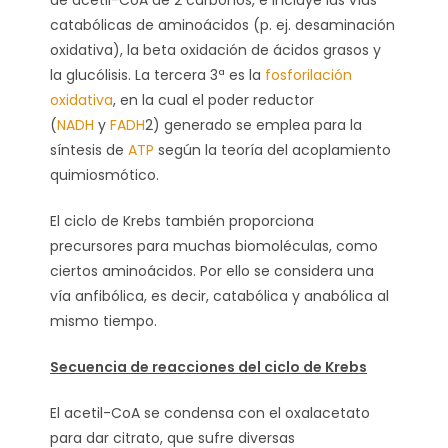
de acetil-CoA de 2 carbonos, e incluye las vías
catabólicas de aminoácidos (p. ej. desaminación
oxidativa), la beta oxidación de ácidos grasos y
la glucólisis. La tercera 3ª es la
fosforilación
oxidativa
, en la cual el poder reductor
(
NADH
y
FADH
2) generado se emplea para la
síntesis de
ATP
según la teoría del acoplamiento
quimiosmótico.
El ciclo de Krebs también proporciona
precursores para muchas biomoléculas, como
ciertos aminoácidos. Por ello se considera una
vía anfibólica, es decir, catabólica y anabólica al
mismo tiempo.
Secuencia de reacciones del ciclo de Krebs
El acetil-CoA se condensa con el oxalacetato
para dar citrato, que sufre diversas