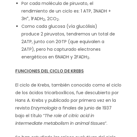
Por cada molécula de piruvato, el
rendimiento de un ciclo es: 1 ATP, 3NADH +
+
3H
, 1FADH
, 2CO
.
2
2
Como cada glucosa (vía glucólisis)
produce 2 piruvatos, tendremos un total de
2ATP, junto con 2GTP (que equivalen a
2ATP), pero ha capturado electrones
energéticos en 6NADH y 2FADH
.
2
FUNCIONES DEL CICLO DE KREBS
El ciclo de Krebs, también conocido como el ciclo
de los ácidos tricarboxílicos, fue descubierto por
Hans A. Krebs y publicado por primera vez en la
revista
Enzymologia
a finales de junio de 1937
bajo el título “
The role of citric acid in
intermediate metabolism in animal tissues
”.