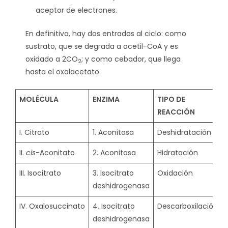
aceptor de electrones.
En definitiva, hay dos entradas al ciclo: como
sustrato, que se degrada a acetil-CoA y es
oxidado a 2CO
; y como cebador, que llega
2
hasta el oxalacetato.
MOLÉCULA
ENZIMA
TIPO DE
REACCIÓN
I. Citrato
1. Aconitasa
Deshidratación
II.
cis
-Aconitato
2. Aconitasa
Hidratación
III. Isocitrato
3. Isocitrato
Oxidación
deshidrogenasa
IV. Oxalosuccinato
4. Isocitrato
Descarboxilación
deshidrogenasa