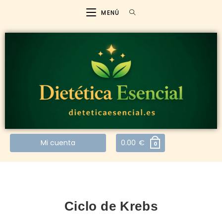
MENÚ
Mi cuenta
0.00
€
0
Ciclo de Krebs