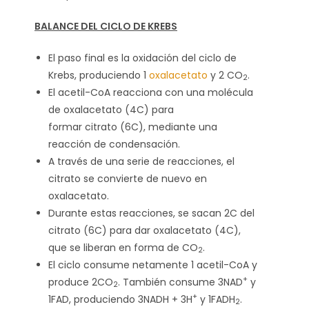
BALANCE DEL CICLO DE KREBS
El paso final es la oxidación del ciclo de
Krebs, produciendo 1
oxalacetato
y 2 CO
.
2
El acetil-CoA reacciona con una molécula
de oxalacetato (4C) para
formar citrato (6C), mediante una
reacción de condensación.
A través de una serie de reacciones, el
citrato se convierte de nuevo en
oxalacetato.
Durante estas reacciones, se sacan 2C del
citrato (6C) para dar oxalacetato (4C),
que se liberan en forma de CO
.
2
El ciclo consume netamente 1 acetil-CoA y
+
produce 2CO
. También consume 3NAD
y
2
+
1FAD, produciendo 3NADH + 3H
y 1FADH
.
2