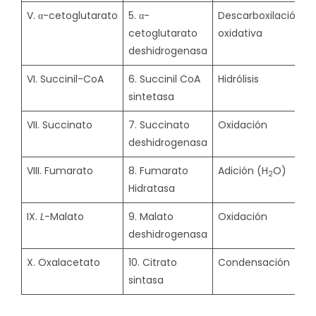
V. α-cetoglutarato
5. α-
Descarboxilación
cetoglutarato
oxidativa
deshidrogenasa
VI. Succinil-CoA
6. Succinil CoA
Hidrólisis
sintetasa
VII. Succinato
7. Succinato
Oxidación
deshidrogenasa
VIII. Fumarato
8. Fumarato
Adición (H
O)
2
Hidratasa
IX.
L
-Malato
9. Malato
Oxidación
deshidrogenasa
X. Oxalacetato
10. Citrato
Condensación
sintasa