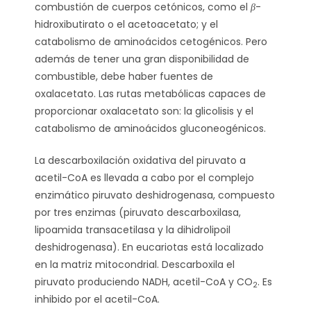
combustión de cuerpos cetónicos, como el
β
-
hidroxibutirato o el acetoacetato; y el
catabolismo de aminoácidos cetogénicos. Pero
además de tener una gran disponibilidad de
combustible, debe haber fuentes de
oxalacetato. Las rutas metabólicas capaces de
proporcionar oxalacetato son: la glicolisis y el
catabolismo de aminoácidos gluconeogénicos.
La descarboxilación oxidativa del piruvato a
acetil-CoA es llevada a cabo por el complejo
enzimático piruvato deshidrogenasa, compuesto
por tres enzimas (piruvato descarboxilasa,
lipoamida transacetilasa y la dihidrolipoil
deshidrogenasa). En eucariotas está localizado
en la matriz mitocondrial. Descarboxila el
piruvato produciendo NADH, acetil-CoA y CO
. Es
2
inhibido por el acetil-CoA.