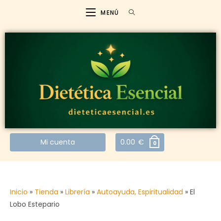
MENÚ
Mi cuenta
0.00
€
0
Inicio
»
Tienda
»
Librería
»
Autoayuda, Espiritualidad
»
El
Lobo Estepario