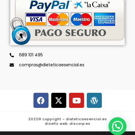
689 101 495
compras@dieteticaesencial.es
2022© copyright – dieteticaesencial.es
diseño web: discorp.es