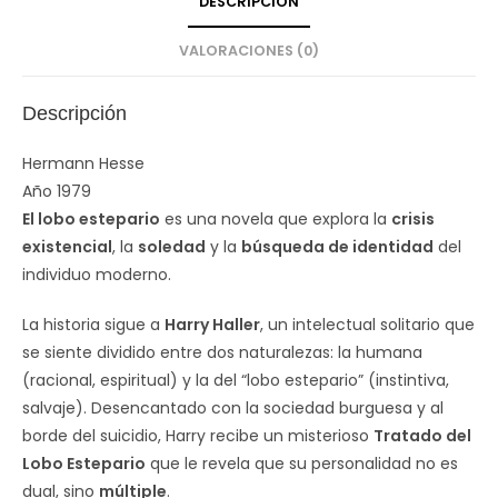
DESCRIPCIÓN
VALORACIONES (0)
Descripción
Hermann Hesse
Año
1979
El lobo estepario
es una novela que explora la
crisis
existencial
, la
soledad
y la
búsqueda de identidad
del
individuo moderno.
La historia sigue a
Harry Haller
, un intelectual solitario que
se siente dividido entre dos naturalezas: la humana
(racional, espiritual) y la del “lobo estepario” (instintiva,
salvaje). Desencantado con la sociedad burguesa y al
borde del suicidio, Harry recibe un misterioso
Tratado del
Lobo Estepario
que le revela que su personalidad no es
dual, sino
múltiple
.