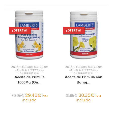
¡OFERTA!
¡OFERTA!
AÑADIR AL CARRITO
AÑADIR AL CARRITO
Ácidos Grasos
,
Lamberts
,
Ácidos Grasos
,
Lamberts
,
Sistema Endocrino,
Sistema Endocrino,
Metabolismo
Metabolismo
Aceite de Primula
Aceite de Primula con
1000Mg (On…
Borraj…
29.40
€
30.35
€
30.95
€
iva
31.95
€
iva
incluido
incluido