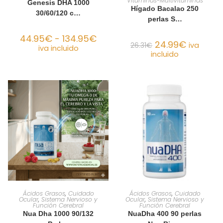
Vitaminas-Multivitaminas
Genesis DHA 1000
Hígado Bacalao 250
30/60/120 c…
perlas S…
44.95
€
-
134.95
€
24.99
€
26.31
€
iva
iva incluido
incluido
SELECCIONAR OPCIONES
AÑADIR AL CARRITO
Ácidos Grasos
,
Cuidado
Ácidos Grasos
,
Cuidado
Ocular
,
Sistema Nervioso y
Ocular
,
Sistema Nervioso y
Función Cerebral
Función Cerebral
Nua Dha 1000 90/132
NuaDha 400 90 perlas