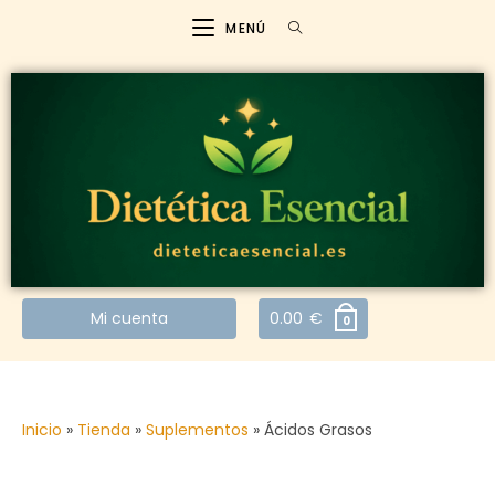
MENÚ
Mi cuenta
0.00
€
0
Inicio
»
Tienda
»
Suplementos
»
Ácidos Grasos