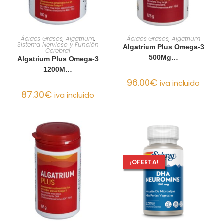
AÑADIR AL CARRITO
AÑADIR AL CARRITO
Ácidos Grasos
,
Algatrium
,
Ácidos Grasos
,
Algatrium
Sistema Nervioso y Función
Algatrium Plus Omega-3
Cerebral
500Mg…
Algatrium Plus Omega-3
1200M…
96.00
€
iva incluido
87.30
€
iva incluido
¡OFERTA!