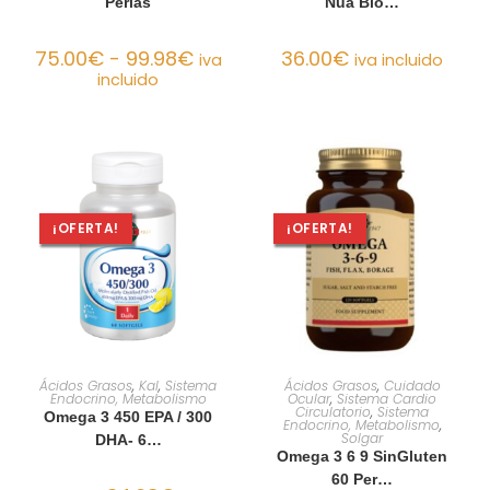
Perlas
Nua Bio…
75.00
€
-
99.98
€
36.00
€
iva
iva incluido
incluido
¡OFERTA!
¡OFERTA!
AÑADIR AL CARRITO
AÑADIR AL CARRITO
Ácidos Grasos
,
Kal
,
Sistema
Ácidos Grasos
,
Cuidado
Endocrino, Metabolismo
Ocular
,
Sistema Cardio
Circulatorio
,
Sistema
Omega 3 450 EPA / 300
Endocrino, Metabolismo
,
Solgar
DHA- 6…
Omega 3 6 9 SinGluten
60 Per…