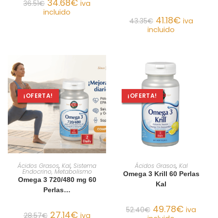
34.68
€
36.51
€
iva
incluido
41.18
€
43.35
€
iva
incluido
¡OFERTA!
¡OFERTA!
AÑADIR AL CARRITO
AÑADIR AL CARRITO
Ácidos Grasos
,
Kal
,
Sistema
Ácidos Grasos
,
Kal
Endocrino, Metabolismo
Omega 3 Krill 60 Perlas
Omega 3 720/480 mg 60
Kal
Perlas…
49.78
€
52.40
€
iva
27.14
€
28.57
€
iva