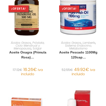
¡OFERTA!
¡OFERTA!
AÑADIR AL CARRITO
AÑADIR AL CARRITO
Ácidos Grasos
,
Próstata,
Ácidos Grasos
,
Lamberts
,
Ciclo Menstrual y
Sistema Endocrino,
Menopausia
,
Solgar
Metabolismo
Aceite Onagra (Primula
Aceite Pescado 1100Mg
Rosa)…
120cap…
16.26
€
49.92
€
17.12
€
iva
52.55
€
iva
incluido
incluido