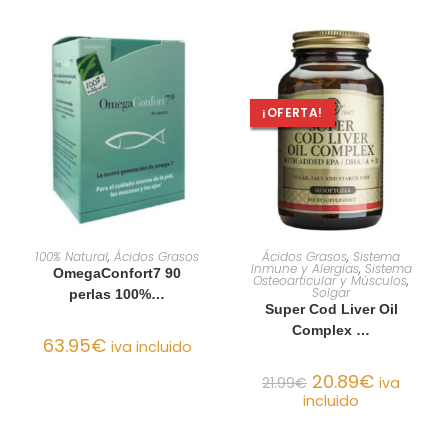
¡OFERTA!
AÑADIR AL CARRITO
AÑADIR AL CARRITO
100% Natural
,
Ácidos Grasos
Ácidos Grasos
,
Sistema
Inmune y Alergias
,
Sistema
OmegaConfort7 90
Osteoarticular y Músculos
,
Solgar
perlas 100%…
Super Cod Liver Oil
Complex …
63.95
€
iva incluido
20.89
€
21.99
€
iva
incluido