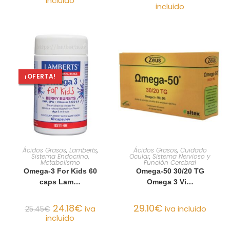
incluido
incluido
¡OFERTA!
AÑADIR AL CARRITO
AÑADIR AL CARRITO
Ácidos Grasos
,
Lamberts
,
Ácidos Grasos
,
Cuidado
Sistema Endocrino,
Ocular
,
Sistema Nervioso y
Metabolismo
Función Cerebral
Omega-3 For Kids 60
Omega-50 30/20 TG
caps Lam…
Omega 3 Vi…
24.18
€
29.10
€
25.45
€
iva
iva incluido
incluido