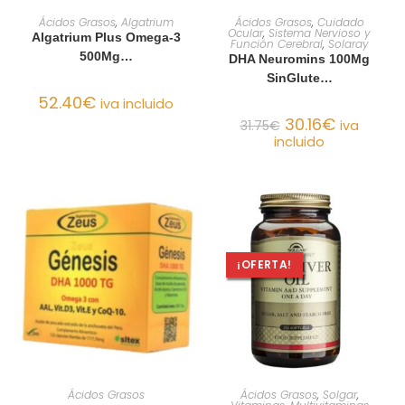
AÑADIR AL CARRITO
AÑADIR AL CARRITO
Ácidos Grasos
,
Algatrium
Ácidos Grasos
,
Cuidado
Ocular
,
Sistema Nervioso y
Algatrium Plus Omega-3
Función Cerebral
,
Solaray
500Mg…
DHA Neuromins 100Mg
SinGlute…
52.40
€
iva incluido
30.16
€
31.75
€
iva
incluido
¡OFERTA!
SELECCIONAR OPCIONES
AÑADIR AL CARRITO
Ácidos Grasos
Ácidos Grasos
,
Solgar
,