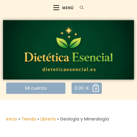
MENÚ
Mi cuenta
0.00
€
0
Inicio
»
Tienda
»
Librería
»
Geología y Mineralogía