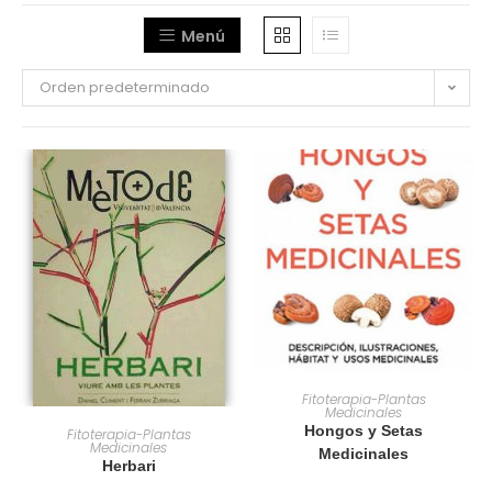
Menú
Orden predeterminado
AÑADIR AL CARRITO
Fitoterapia-Plantas
Medicinales
AÑADIR AL CARRITO
Hongos y Setas
Fitoterapia-Plantas
Medicinales
Medicinales
Herbari