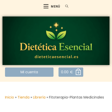
MENÚ
Mi cuenta
0.00
€
0
Inicio
»
Tienda
»
Librería
»
Fitoterapia-Plantas Medicinales