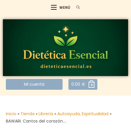
MENÚ
Mi cuenta
0.00
€
0
Inicio
»
Tienda
»
Librería
»
Autoayuda, Espiritualidad
»
BAWARI. Cantos del corazón.…