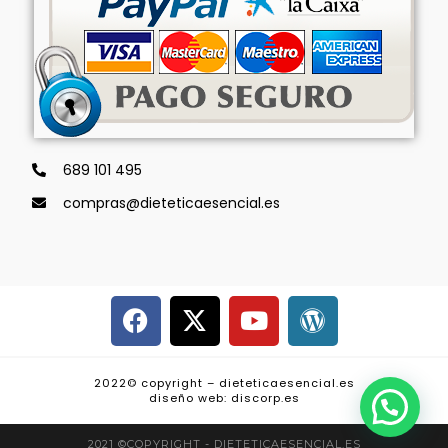
689 101 495
compras@dieteticaesencial.es
2022© copyright – dieteticaesencial.es
diseño web: discorp.es
2021 ©COPYRIGHT - DIETETICAESENCIAL.ES