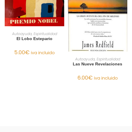
AÑADIR AL CARRITO
Autoayuda, Espiritualidad
El Lobo Estepario
5.00
€
iva incluido
AÑADIR AL CARRITO
Autoayuda, Espiritualidad
Las Nueve Revelaciones
6.00
€
iva incluido