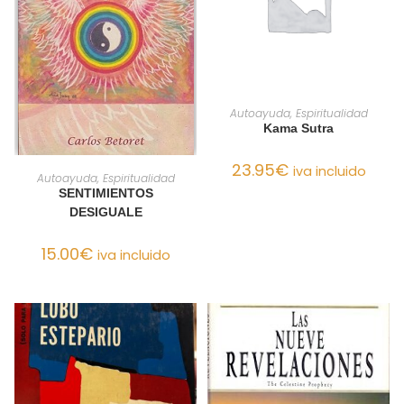
AÑADIR AL CARRITO
Autoayuda, Espiritualidad
Kama Sutra
23.95
€
iva incluido
AÑADIR AL CARRITO
Autoayuda, Espiritualidad
SENTIMIENTOS
DESIGUALE
15.00
€
iva incluido