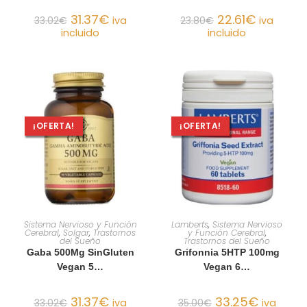
31.37
€
22.61
€
33.02
€
iva
23.80
€
iva
incluido
incluido
¡OFERTA!
¡OFERTA!
AÑADIR AL CARRITO
AÑADIR AL CARRITO
Sistema Nervioso y Función
Lamberts
,
Sistema Nervioso
Cerebral
,
Solgar
,
Trastornos
y Función Cerebral
,
del Sueño
Trastornos del Sueño
Gaba 500Mg SinGluten
Grifonnia 5HTP 100mg
Vegan 5…
Vegan 6…
31.37
€
33.25
€
33.02
€
iva
35.00
€
iva