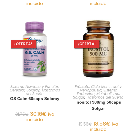
incluido
incluido
¡OFERTA!
¡OFERTA!
AÑADIR AL CARRITO
AÑADIR AL CARRITO
Sistema Nervioso y Función
Próstata, Ciclo Menstrual y
Cerebral
,
Solaray
,
Trastornos
Menopausia
,
Sistema
del Sueño
Endocrino, Metabolismo
,
Solgar
,
Trastornos del Sueño
GS Calm 60caps Solaray
Inositol 500mg 50caps
Solgar
30.16
€
31.75
€
iva
incluido
18.58
€
19.56
€
iva
incluido