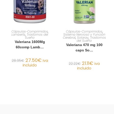
AÑADIR AL CARRITO
AÑADIR AL CARRITO
Cápsulas-Comprimidos
,
Cápsulas-Comprimidos
,
Lamberts
,
Trastornos del
Sistema Nervioso y Función
Sueño
Cerebral
,
Solaray
,
Trastornos
del Sueño
Valeriana 1600Mg
Valeriana 470 mg 100
60comp Lamb…
caps So…
27.50
€
28.95
€
iva
21.11
€
22.22
€
iva
incluido
incluido