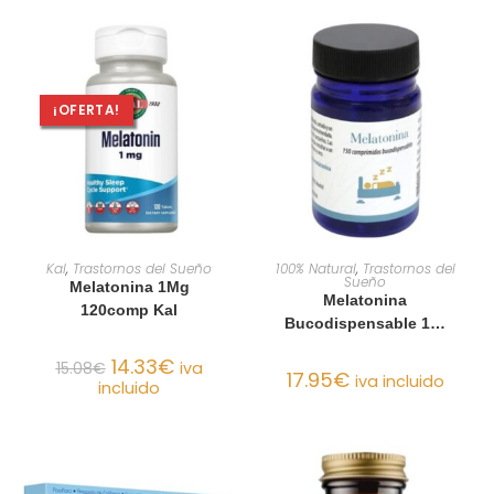
¡OFERTA!
AÑADIR AL CARRITO
AÑADIR AL CARRITO
Kal
,
Trastornos del Sueño
100% Natural
,
Trastornos del
Sueño
Melatonina 1Mg
Melatonina
120comp Kal
Bucodispensable 1…
14.33
€
15.08
€
iva
17.95
€
iva incluido
incluido