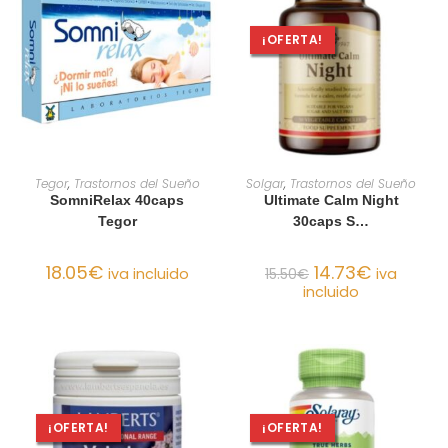
¡OFERTA!
AÑADIR AL CARRITO
AÑADIR AL CARRITO
Tegor
,
Trastornos del Sueño
Solgar
,
Trastornos del Sueño
SomniRelax 40caps
Ultimate Calm Night
Tegor
30caps S…
18.05
€
14.73
€
iva incluido
15.50
€
iva
incluido
¡OFERTA!
¡OFERTA!