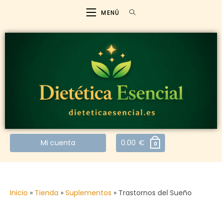
MENÚ
Mi cuenta
0.00
€
0
Inicio
»
Tienda
»
Suplementos
»
Trastornos del Sueño