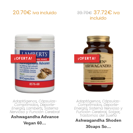
20.70
€
37.72
€
iva incluido
39.70
€
iva
incluido
¡OFERTA!
¡OFERTA!
AÑADIR AL CARRITO
AÑADIR AL CARRITO
Adaptógenos
,
Cápsulas-
Adaptógenos
,
Cápsulas-
Comprimidos
,
Deporte-
Comprimidos
,
Deporte-
Energía
,
Lamberts
,
Sistema
Energía
,
Sistema Nervioso y
Nervioso y Función Cerebral
Función Cerebral
,
Solgar
,
Trastornos del Sueño
Ashwagandha Advance
Ashwagandha Shoden
Vegan 60…
30caps So…