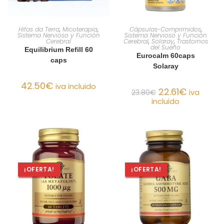
AÑADIR AL CARRITO
AÑADIR AL CARRITO
Hifas da Terra
,
Micoterapia
,
Cápsulas-Comprimidos
,
Sistema Nervioso y Función
Sistema Nervioso y Función
Cerebral
Cerebral
,
Solaray
,
Trastornos
del Sueño
Equilibrium Refill 60
Eurocalm 60caps
caps
Solaray
42.50
€
iva incluido
22.61
€
23.80
€
iva
incluido
¡OFERTA!
¡OFERTA!