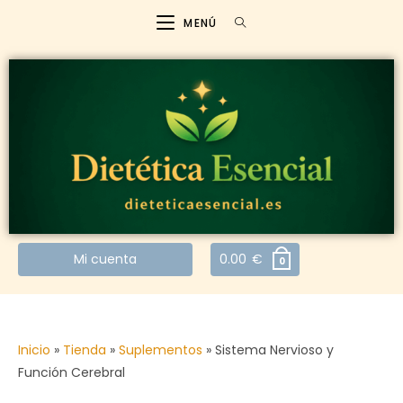
MENÚ
Mi cuenta
0.00
€
0
Inicio
»
Tienda
»
Suplementos
»
Sistema Nervioso y
Función Cerebral