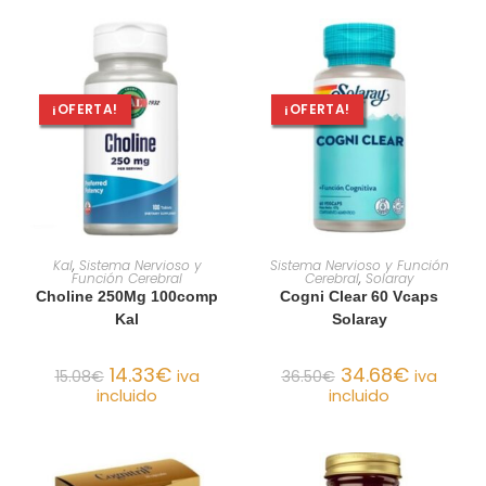
¡OFERTA!
¡OFERTA!
AÑADIR AL CARRITO
AÑADIR AL CARRITO
Kal
,
Sistema Nervioso y
Sistema Nervioso y Función
Función Cerebral
Cerebral
,
Solaray
Choline 250Mg 100comp
Cogni Clear 60 Vcaps
Kal
Solaray
14.33
€
34.68
€
15.08
€
iva
36.50
€
iva
incluido
incluido