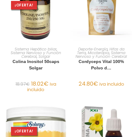
¡OFERTA!
AÑADIR AL CARRITO
AÑADIR AL CARRITO
Sistema Hepático biliar
,
Deporte-Energía
,
Hifas da
Sistema Nervioso y Función
Terra
,
Micoterapia
,
Sistema
Cerebral
,
Solgar
Nervioso y Función Cerebral
Colina Inositol 50caps
Cordyceps Vital 100%
Solgar
Polvo d…
18.02
€
24.80
€
18.97
€
iva
iva incluido
incluido
¡OFERTA!