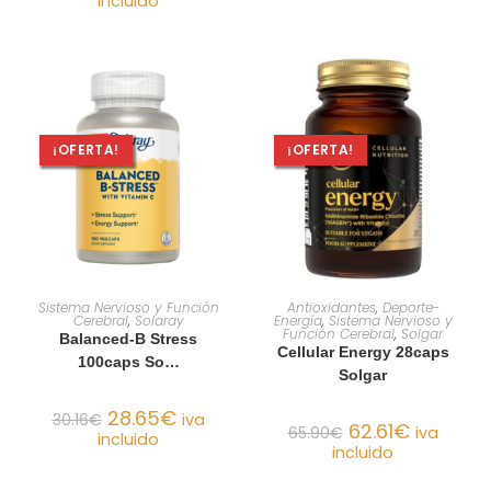
incluido
¡OFERTA!
¡OFERTA!
AÑADIR AL CARRITO
AÑADIR AL CARRITO
Sistema Nervioso y Función
Antioxidantes
,
Deporte-
Cerebral
,
Solaray
Energía
,
Sistema Nervioso y
Función Cerebral
,
Solgar
Balanced-B Stress
Cellular Energy 28caps
100caps So…
Solgar
28.65
€
30.16
€
iva
62.61
€
65.90
€
iva
incluido
incluido