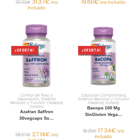
31.37
€
19.60
€
33.02
€
iva
iva incluido
incluido
¡OFERTA!
¡OFERTA!
AÑADIR AL CARRITO
AÑADIR AL CARRITO
Control de Peso y
Cápsulas-Comprimidos
,
Depuración
,
Sistema
Sistema Nervioso y Función
Nervioso y Función Cerebral
,
Cerebral
,
Solaray
Solaray
Bacopa 100 Mg
Azafran Saffron
SinGluten Vega…
30vegcaps So…
17.34
€
18.25
€
iva
27.14
€
28.57
€
iva
incluido