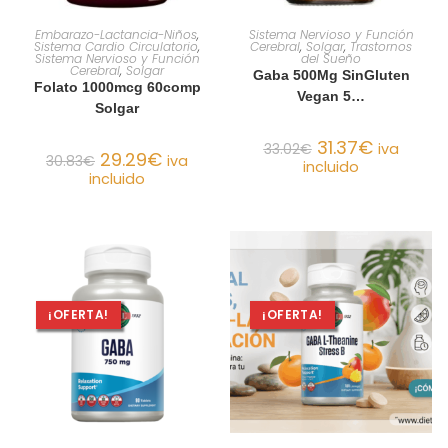
AÑADIR AL CARRITO
AÑADIR AL CARRITO
Embarazo-Lactancia-Niños
,
Sistema Nervioso y Función
Sistema Cardio Circulatorio
,
Cerebral
,
Solgar
,
Trastornos
Sistema Nervioso y Función
del Sueño
Cerebral
,
Solgar
Gaba 500Mg SinGluten
Folato 1000mcg 60comp
Vegan 5…
Solgar
31.37
€
33.02
€
iva
29.29
€
30.83
€
iva
incluido
incluido
¡OFERTA!
¡OFERTA!