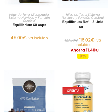
AÑADIR AL CARRITO
AÑADIR AL CARRITO
Hifas da Terra
,
Micoterapia
,
Hifas da Terra
,
Sistema
Sistema Nervioso y Función
Nervioso y Función Cerebral
Cerebral
Equilibrium Refill 3 Unid
Equilibrium 60 caps
60…
45.00
€
iva incluido
116.02
€
127.50
€
iva
incluido
Ahorra 11.48€
9%
¡OFERTA!