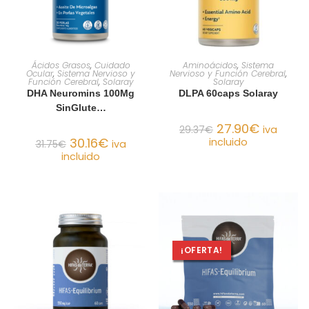
AÑADIR AL CARRITO
AÑADIR AL CARRITO
Ácidos Grasos
,
Cuidado
Aminoácidos
,
Sistema
Ocular
,
Sistema Nervioso y
Nervioso y Función Cerebral
,
Función Cerebral
,
Solaray
Solaray
DHA Neuromins 100Mg
DLPA 60caps Solaray
SinGlute…
27.90
€
29.37
€
iva
30.16
€
incluido
31.75
€
iva
incluido
¡OFERTA!