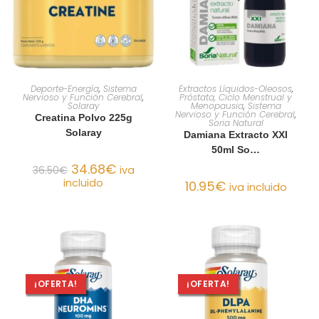
AÑADIR AL CARRITO
AÑADIR AL CARRITO
Deporte-Energía
,
Sistema
Extractos Líquidos-Oleosos
,
Nervioso y Función Cerebral
,
Próstata, Ciclo Menstrual y
Solaray
Menopausia
,
Sistema
Nervioso y Función Cerebral
,
Creatina Polvo 225g
Soria Natural
Solaray
Damiana Extracto XXI
50ml So…
34.68
€
36.50
€
iva
incluido
10.95
€
iva incluido
¡OFERTA!
¡OFERTA!