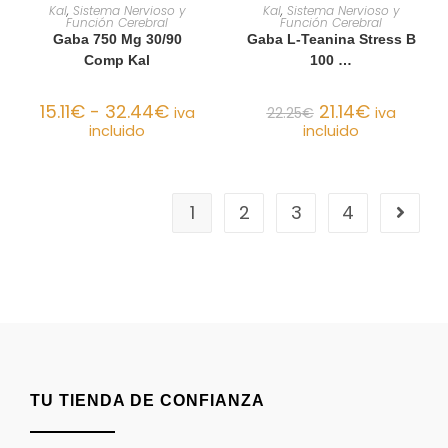
SELECCIONAR OPCIONES
AÑADIR AL CARRITO
Kal
,
Sistema Nervioso y
Kal
,
Sistema Nervioso y
Función Cerebral
Función Cerebral
Gaba 750 Mg 30/90
Gaba L-Teanina Stress B
Comp Kal
100 …
15.11
€
-
32.44
€
21.14
€
iva
22.25
€
iva
incluido
incluido
1
2
3
4
TU TIENDA DE CONFIANZA