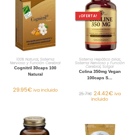
¡OFERTA!
AÑADIR AL CARRITO
AÑADIR AL CARRITO
100% Natural
,
Sistema
Sistema Hepático biliar
,
Nervioso y Función Cerebral
Sistema Nervioso y Función
Cerebral
,
Solgar
Cognitril 30caps 100
Colina 350mg Vegan
Natural
100caps S…
29.95
€
iva incluido
24.42
€
25.71
€
iva
incluido