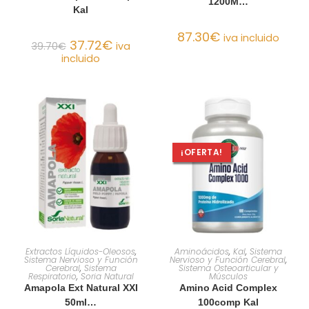
1200M…
Kal
87.30
€
iva incluido
37.72
€
39.70
€
iva
incluido
¡OFERTA!
AÑADIR AL CARRITO
AÑADIR AL CARRITO
Extractos Líquidos-Oleosos
,
Aminoácidos
,
Kal
,
Sistema
Sistema Nervioso y Función
Nervioso y Función Cerebral
,
Cerebral
,
Sistema
Sistema Osteoarticular y
Respiratorio
,
Soria Natural
Músculos
Amapola Ext Natural XXI
Amino Acid Complex
50ml…
100comp Kal