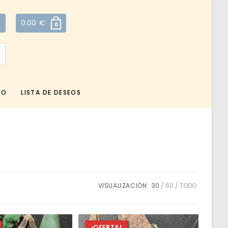
0.00
€
0
TO
LISTA DE DESEOS
VISUALIZACIÓN:
30
60
TODO
¡OFERTA!