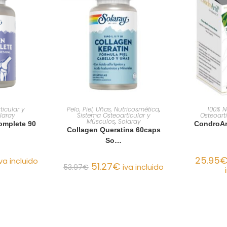
ARRITO
AÑADIR AL CARRITO
SELECCI
ticular y
Pelo, Piel, Uñas, Nutricosmética
,
100% N
laray
Sistema Osteoarticular y
Osteoart
Músculos
,
Solaray
omplete 90
CondroAr
Collagen Queratina 60caps
So…
25.95
iva incluido
51.27
€
53.97
€
iva incluido