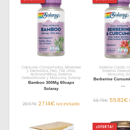
AÑADIR AL CARRITO
AÑADIR AL C
Cápsulas-Comprimidos
,
Minerales
Sistema Cardio Ci
y Electrolitos
,
Pelo, Piel, Uñas,
Sistema Osteoar
Nutricosmética
,
Sistema
Músculos
,
So
Osteoarticular y Músculos
,
Solaray
Berberine Curcum
Bamboo 300Mg 60caps
…
Solaray
55.82
€
58.76
€
27.14
€
28.57
€
iva incluido
¡OFERTA!