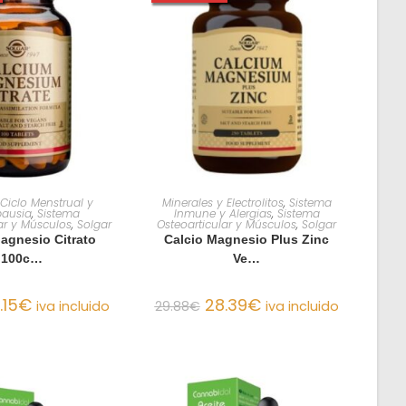
R AL CARRITO
AÑADIR AL CARRITO
 Ciclo Menstrual y
Minerales y Electrolitos
,
Sistema
ausia
,
Sistema
Inmune y Alergias
,
Sistema
ar y Músculos
,
Solgar
Osteoarticular y Músculos
,
Solgar
agnesio Citrato
Calcio Magnesio Plus Zinc
100c…
Ve…
.15
€
28.39
€
iva incluido
29.88
€
iva incluido