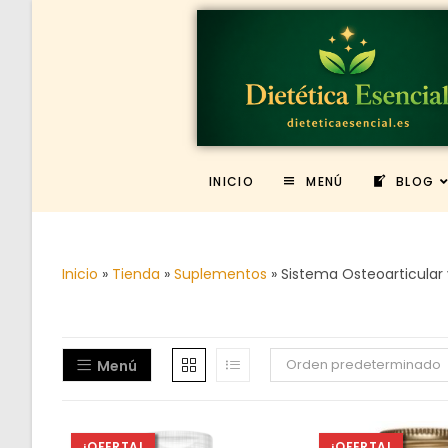
INICIO
MENÚ
BLOG
Inicio
»
Tienda
»
Suplementos
»
Sistema Osteoarticular
Orden predeterminado
Menú
¡OFERTA!
¡OFERTA!