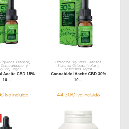
R AL CARRITO
AÑADIR AL CARRITO
 Líquidos-Oleosos
,
Extractos Líquidos-Oleosos
,
Osteoarticular y
Sistema Osteoarticular y
culos
,
Tegor
Músculos
,
Tegor
l Aceite CBD 15%
Cannabidol Aceite CBD 30%
10…
10…
€
44.30
€
iva incluido
iva incluido