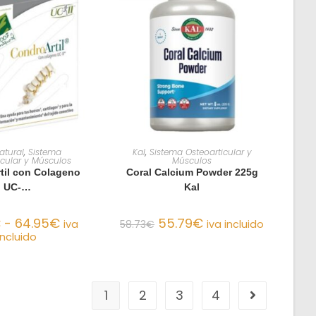
ONAR OPCIONES
AÑADIR AL CARRITO
atural
,
Sistema
Kal
,
Sistema Osteoarticular y
icular y Músculos
Músculos
til con Colageno
Coral Calcium Powder 225g
UC-…
Kal
€
-
64.95
€
55.79
€
iva
58.73
€
iva incluido
incluido
1
2
3
4