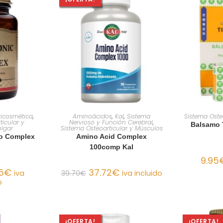
ARRITO
AÑADIR AL CARRITO
AÑADI
tricosmética
,
Aminoácidos
,
Kal
,
Sistema
Sistema Oste
ticular y
Nervioso y Función Cerebral
,
Balsamo 
olgar
Sistema Osteoarticular y Músculos
co Complex
Amino Acid Complex
100comp Kal
9.95
5
€
37.72
€
iva
39.70
€
iva incluido
o
¡OFERTA!
¡OFERTA!