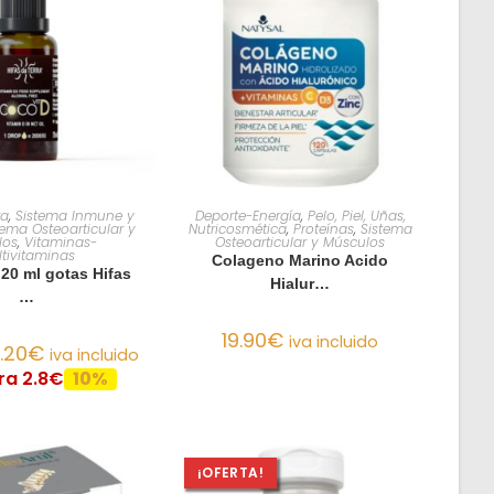
R AL CARRITO
AÑADIR AL CARRITO
ra
,
Sistema Inmune y
Deporte-Energía
,
Pelo, Piel, Uñas,
tema Osteoarticular y
Nutricosmética
,
Proteínas
,
Sistema
los
,
Vitaminas-
Osteoarticular y Músculos
tivitaminas
Colageno Marino Acido
20 ml gotas Hifas
Hialur…
…
19.90
€
iva incluido
.20
€
iva incluido
ra 2.8€
10%
¡OFERTA!