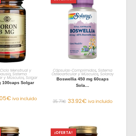
R AL CARRITO
AÑADIR AL CARRITO
 Ciclo Menstrual y
Cápsulas-Comprimidos
,
Sistema
ausia
,
Sistema
Osteoarticular y Músculos
,
Solaray
ar y Músculos
,
Solgar
Boswellia 450 mg 60caps
 100caps Solgar
Sola…
.05
€
iva incluido
33.92
€
35.71
€
iva incluido
¡OFERTA!