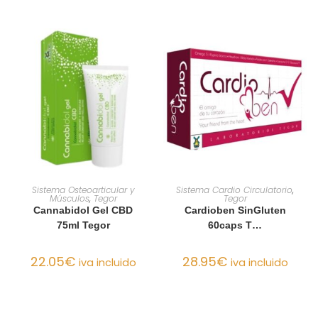
AÑADIR AL CARRITO
AÑADIR AL CARRITO
Sistema Osteoarticular y
Sistema Cardio Circulatorio
,
Músculos
,
Tegor
Tegor
Cannabidol Gel CBD
Cardioben SinGluten
75ml Tegor
60caps T…
22.05
€
28.95
€
iva incluido
iva incluido