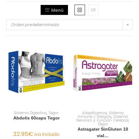
Menú
Orden predeterminado
AÑADIR AL CARRITO
AÑADIR AL CARRITO
Sistema Digestivo
,
Tegor
Adaptógenos
,
Sistema
Inmune y Alergias
,
Sistema
Abdolis 60caps Tegor
Nervioso y Función Cerebral
,
Tegor
Astragater SinGluten 10
22.95
€
iva incluido
vial…