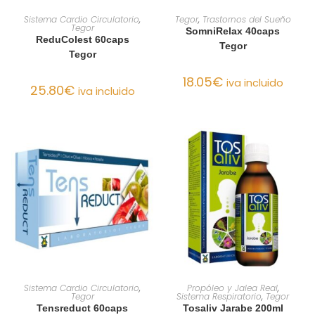
AÑADIR AL CARRITO
AÑADIR AL CARRITO
Sistema Cardio Circulatorio
,
Tegor
,
Trastornos del Sueño
Tegor
SomniRelax 40caps
ReduColest 60caps
Tegor
Tegor
18.05
€
iva incluido
25.80
€
iva incluido
AÑADIR AL CARRITO
AÑADIR AL CARRITO
Sistema Cardio Circulatorio
,
Propóleo y Jalea Real
,
Tegor
Sistema Respiratorio
,
Tegor
Tensreduct 60caps
Tosaliv Jarabe 200ml