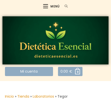
MENÚ
Mi cuenta
0.00
€
0
Inicio
»
Tienda
»
Laboratorios
»
Tegor