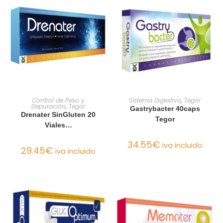
AÑADIR AL CARRITO
AÑADIR AL CARRITO
Control de Peso y
Sistema Digestivo
,
Tegor
Depuración
,
Tegor
Gastrybacter 40caps
Drenater SinGluten 20
Tegor
Viales…
34.55
€
iva incluido
29.45
€
iva incluido