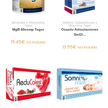
AÑADIR AL CARRITO
AÑADIR AL CARRITO
Minerales y Electrolitos
,
Sistema Osteoarticular y
Tegor
Músculos
,
Tegor
MgB 60comp Tegor
Osactiv Articulaciones
SinGl…
15.45
€
iva incluido
13.55
€
iva incluido