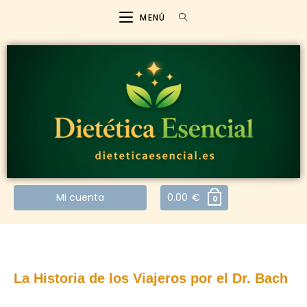
MENÚ
Mi cuenta
0.00
€
0
La Historia de los Viajeros por el Dr. Bach