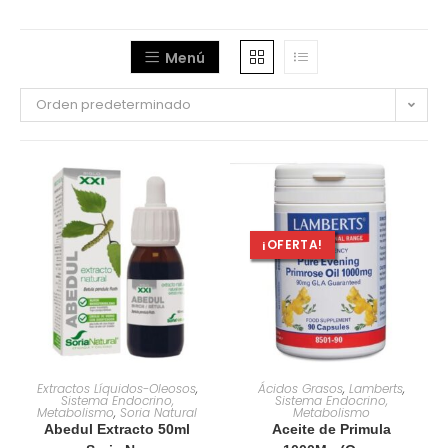
Menú
Orden predeterminado
¡OFERTA!
AÑADIR AL CARRITO
AÑADIR AL CARRITO
Extractos Líquidos-Oleosos
,
Ácidos Grasos
,
Lamberts
,
Sistema Endocrino,
Sistema Endocrino,
Metabolismo
,
Soria Natural
Metabolismo
Abedul Extracto 50ml
Aceite de Primula