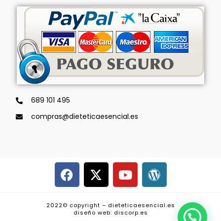
689 101 495
compras@dieteticaesencial.es
2022© copyright – dieteticaesencial.es
diseño web: discorp.es