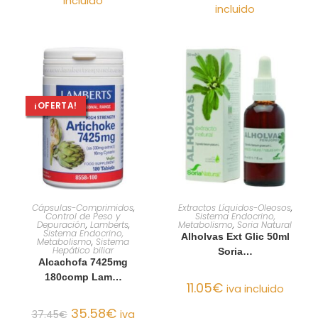
incluido
incluido
¡OFERTA!
AÑADIR AL CARRITO
AÑADIR AL CARRITO
Cápsulas-Comprimidos
,
Extractos Líquidos-Oleosos
,
Control de Peso y
Sistema Endocrino,
Depuración
,
Lamberts
,
Metabolismo
,
Soria Natural
Sistema Endocrino,
Alholvas Ext Glic 50ml
Metabolismo
,
Sistema
Hepático biliar
Soria…
Alcachofa 7425mg
180comp Lam…
11.05
€
iva incluido
35.58
€
37.45
€
iva