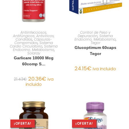
AÑADIR AL CARRITO
AÑADIR AL CARRITO
Antiinfecciosos,
Control de Peso y
Antifúngicos, Antivíricos,
Depuración
,
Sistema
Candidas
,
Cápsulas-
Endocrino, Metabolismo
,
Comprimidos
,
Sistema
Tegor
Cardio Circulatorio
,
Sistema
Glucoptimum 60caps
Endocrino, Metabolismo
,
Solaray
Tegor
Garlicare 10000 Mcg
60comp S…
24.15
€
iva incluido
20.36
€
21.43
€
iva
incluido
¡OFERTA!
¡OFERTA!