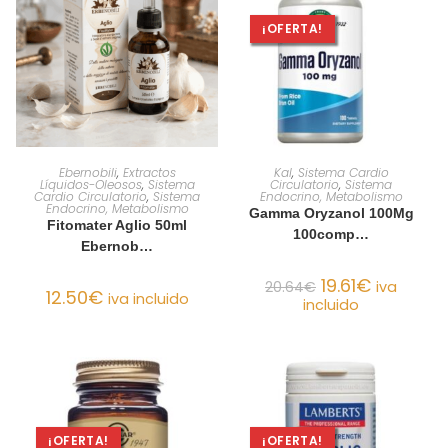
¡OFERTA!
AÑADIR AL CARRITO
AÑADIR AL CARRITO
Ebernobili
,
Extractos
Kal
,
Sistema Cardio
Líquidos-Oleosos
,
Sistema
Circulatorio
,
Sistema
Cardio Circulatorio
,
Sistema
Endocrino, Metabolismo
Endocrino, Metabolismo
Gamma Oryzanol 100Mg
Fitomater Aglio 50ml
100comp…
Ebernob…
19.61
€
20.64
€
iva
12.50
€
iva incluido
incluido
¡OFERTA!
¡OFERTA!