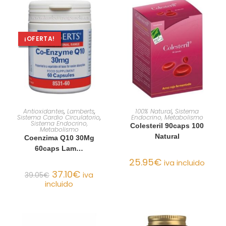
¡OFERTA!
AÑADIR AL CARRITO
AÑADIR AL CARRITO
Antioxidantes
,
Lamberts
,
100% Natural
,
Sistema
Sistema Cardio Circulatorio
,
Endocrino, Metabolismo
Sistema Endocrino,
Colesteril 90caps 100
Metabolismo
Natural
Coenzima Q10 30Mg
60caps Lam…
25.95
€
iva incluido
37.10
€
39.05
€
iva
incluido