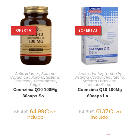
¡OFERTA!
¡OFERTA!
AÑADIR AL CARRITO
AÑADIR AL CARRITO
Antioxidantes
,
Sistema
Antioxidantes
,
Lamberts
,
Cardio Circulatorio
,
Sistema
Sistema Cardio Circulatorio
,
Endocrino, Metabolismo
,
Sistema Endocrino,
Solgar
Metabolismo
Coenzima Q10 100Mg
Coenzima Q10 100Mg
30caps So…
60caps La…
64.99
€
61.37
€
68.41
€
iva
64.60
€
iva
incluido
incluido