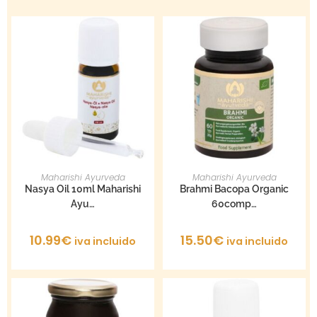
AÑADIR AL CARRITO
AÑADIR AL CARRITO
Maharishi Ayurveda
Maharishi Ayurveda
Nasya Oil 10ml Maharishi
Brahmi Bacopa Organic
Ayu…
60comp…
10.99
€
15.50
€
iva incluido
iva incluido