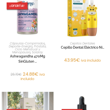
¡OFERTA!
AÑADIR AL CARRITO
AÑADIR AL CARRITO
Cápsulas-Comprimidos
,
Cepillos Dentales
Deporte-Energía
,
Próstata,
Cepillo Dental Eléctrico Ni…
Ciclo Menstrual y
Menopausia
,
Solaray
Ashwagandha 470Mg
43.95
€
iva incluido
SinGluten …
24.88
€
26.19
€
iva
incluido