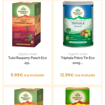
AÑADIR AL CARRITO
AÑADIR AL CARRITO
Organic India
Organic India
Tulsi Rasperry Peach Eco
Triphala Polvo Tin Eco
25i…
100g …
5.99
€
12.99
€
iva incluido
iva incluido