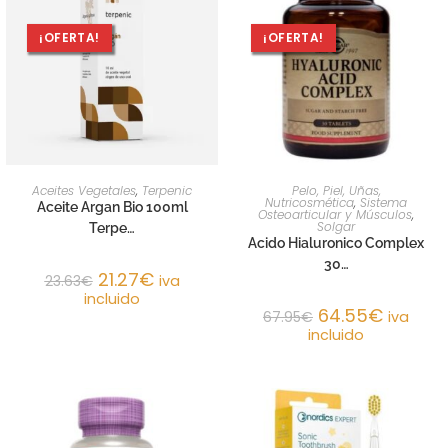
¡OFERTA!
¡OFERTA!
AÑADIR AL CARRITO
AÑADIR AL CARRITO
Aceites Vegetales
,
Terpenic
Pelo, Piel, Uñas,
Nutricosmética
,
Sistema
Aceite Argan Bio 100ml
Osteoarticular y Músculos
,
Solgar
Terpe…
Acido Hialuronico Complex
30…
21.27
€
23.63
€
iva
incluido
64.55
€
67.95
€
iva
incluido