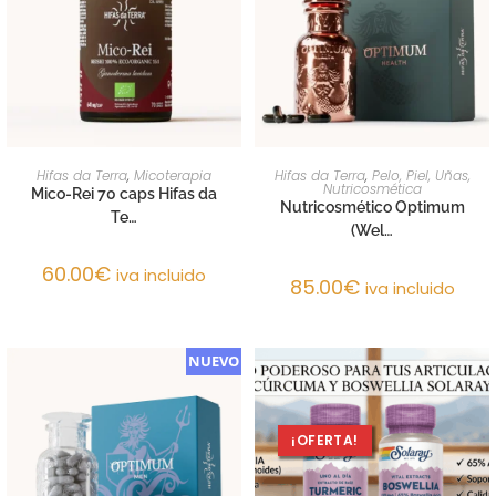
AÑADIR AL CARRITO
AÑADIR AL CARRITO
Hifas da Terra
,
Micoterapia
Hifas da Terra
,
Pelo, Piel, Uñas,
Nutricosmética
Mico-Rei 70 caps Hifas da
Nutricosmético Optimum
Te…
(Wel…
60.00
€
iva incluido
85.00
€
iva incluido
NUEVO
¡OFERTA!