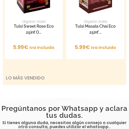
AÑADIR AL CARRITO
AÑADIR AL CARRITO
Organic India
Organic India
Tulsi Sweet Rose Eco
Tulsi Masala Chai Eco
25inf O…
25inf …
5.99
€
5.99
€
iva incluido
iva incluido
LO MÁS VENDIDO
Pregúntanos por Whatsapp y aclara
tus dudas.
Si tienes alguna duda, necesitas algún consejo o cualquier
otra consulta, puedes utilizar el whatsapp..