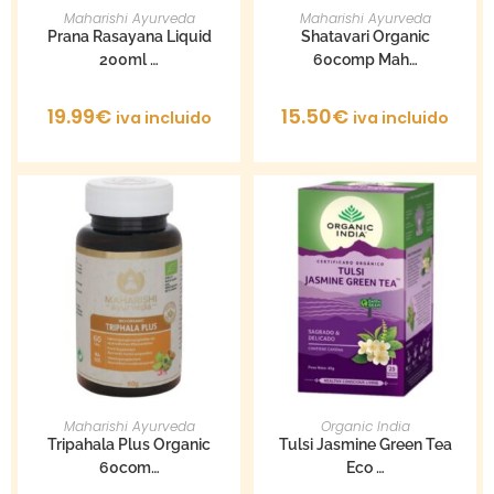
AÑADIR AL CARRITO
AÑADIR AL CARRITO
Maharishi Ayurveda
Maharishi Ayurveda
Prana Rasayana Liquid
Shatavari Organic
200ml …
60comp Mah…
19.99
€
15.50
€
iva incluido
iva incluido
AÑADIR AL CARRITO
AÑADIR AL CARRITO
Maharishi Ayurveda
Organic India
Tripahala Plus Organic
Tulsi Jasmine Green Tea
60com…
Eco …