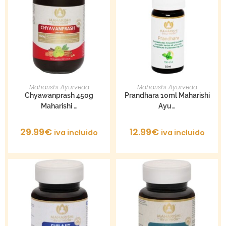
AÑADIR AL CARRITO
AÑADIR AL CARRITO
Maharishi Ayurveda
Maharishi Ayurveda
Chyawanprash 450g
Prandhara 10ml Maharishi
Maharishi …
Ayu…
29.99
€
12.99
€
iva incluido
iva incluido