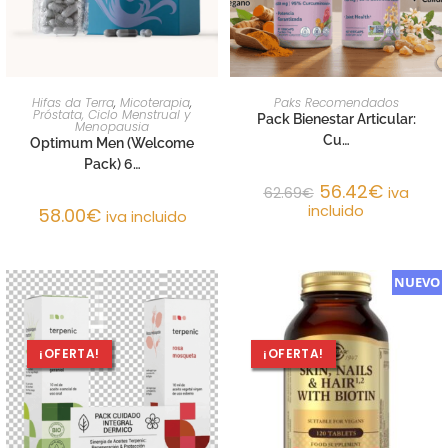
AÑADIR AL CARRITO
AÑADIR AL CARRITO
Hifas da Terra
,
Micoterapia
,
Paks Recomendados
Próstata, Ciclo Menstrual y
Pack Bienestar Articular:
Menopausia
Cu…
Optimum Men (Welcome
Pack) 6…
56.42
€
62.69
€
iva
incluido
58.00
€
iva incluido
NUEVO
¡OFERTA!
¡OFERTA!