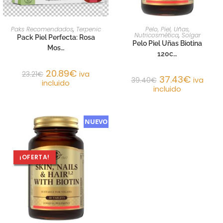
AÑADIR AL CARRITO
AÑADIR AL CARRITO
Paks Recomendados
,
Terpenic
Pelo, Piel, Uñas,
Nutricosmética
,
Solgar
Pack Piel Perfecta: Rosa
Pelo Piel Uñas Biotina
Mos…
120c…
20.89
€
23.21
€
iva
37.43
€
39.40
€
iva
incluido
incluido
NUEVO
¡OFERTA!