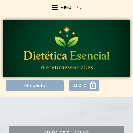
MENÚ
Mi cuenta
0.00
€
0