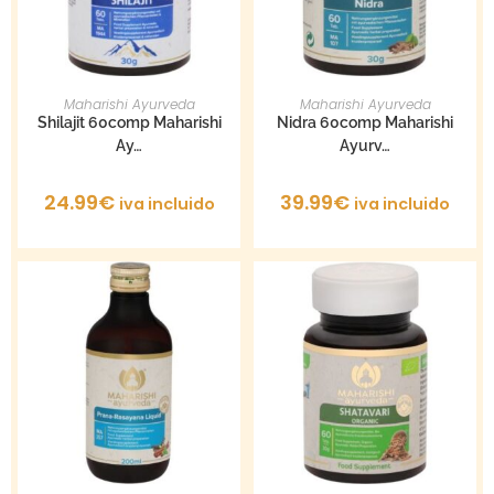
AÑADIR AL CARRITO
AÑADIR AL CARRITO
Maharishi Ayurveda
Maharishi Ayurveda
Shilajit 60comp Maharishi
Nidra 60comp Maharishi
Ay…
Ayurv…
24.99
€
39.99
€
iva incluido
iva incluido