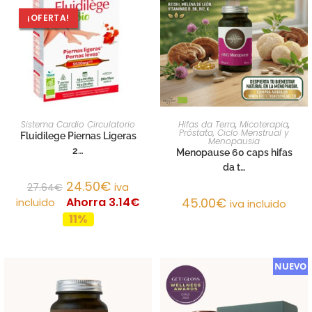
¡OFERTA!
AÑADIR AL CARRITO
AÑADIR AL CARRITO
Sistema Cardio Circulatorio
Hifas da Terra
,
Micoterapia
,
Próstata, Ciclo Menstrual y
Fluidilege Piernas Ligeras
Menopausia
2…
Menopause 60 caps hifas
da t…
24.50
€
27.64
€
iva
Ahorra 3.14€
45.00
€
incluido
iva incluido
11%
NUEVO