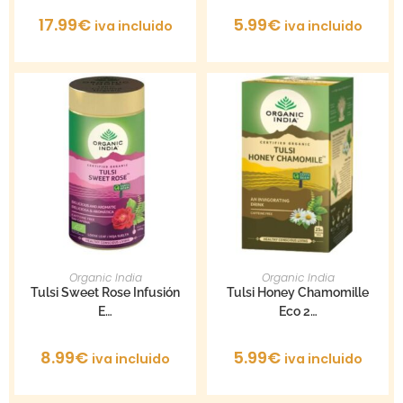
17.99
€
5.99
€
iva incluido
iva incluido
AÑADIR AL CARRITO
AÑADIR AL CARRITO
Organic India
Organic India
Tulsi Sweet Rose Infusión
Tulsi Honey Chamomille
E…
Eco 2…
8.99
€
5.99
€
iva incluido
iva incluido