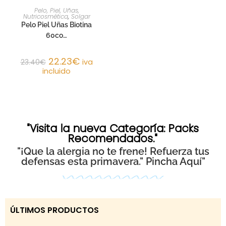
AÑADIR AL CARRITO
Pelo, Piel, Uñas,
Nutricosmética
,
Solgar
Pelo Piel Uñas Biotina
60co…
22.23
€
23.40
€
iva
incluido
"Visita la nueva Categoría: Packs
Recomendados."
"¡Que la alergia no te frene! Refuerza tus
defensas esta primavera.
" Pincha Aquí"
ÚLTIMOS PRODUCTOS