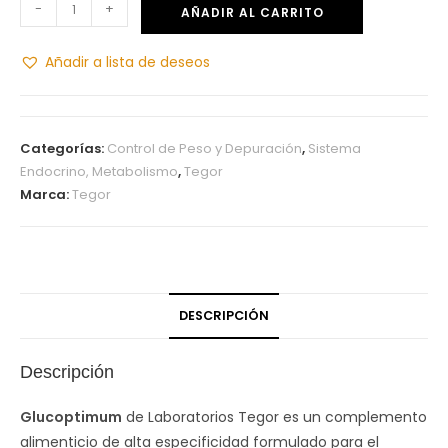
-
+
AÑADIR AL CARRITO
Añadir a lista de deseos
Categorías:
Control de Peso y Depuración
,
Sistema
Endocrino, Metabolismo
,
Tegor
Marca:
Tegor
DESCRIPCIÓN
Descripción
Glucoptimum
de Laboratorios Tegor es un complemento
alimenticio de alta especificidad formulado para el