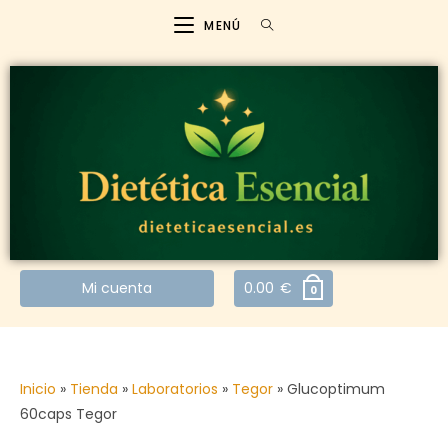
MENÚ
Mi cuenta
0.00
€
0
Inicio
»
Tienda
»
Laboratorios
»
Tegor
»
Glucoptimum
60caps Tegor