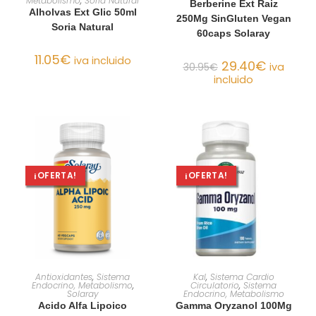
Metabolismo
,
Soria Natural
Berberine Ext Raiz
Alholvas Ext Glic 50ml
250Mg SinGluten Vegan
Soria Natural
60caps Solaray
11.05
€
iva incluido
29.40
€
30.95
€
iva
incluido
¡OFERTA!
¡OFERTA!
AÑADIR AL CARRITO
AÑADIR AL CARRITO
Antioxidantes
,
Sistema
Kal
,
Sistema Cardio
Endocrino, Metabolismo
,
Circulatorio
,
Sistema
Solaray
Endocrino, Metabolismo
Acido Alfa Lipoico
Gamma Oryzanol 100Mg