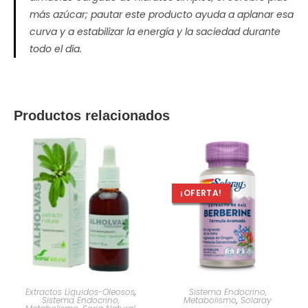
más azúcar; pautar este producto ayuda a aplanar esa
curva y a estabilizar la energía y la saciedad durante
todo el día.
Productos relacionados
¡OFERTA!
AÑADIR AL CARRITO
AÑADIR AL CARRITO
Extractos Líquidos-Oleosos
,
Sistema Endocrino,
Sistema Endocrino,
Metabolismo
,
Solaray