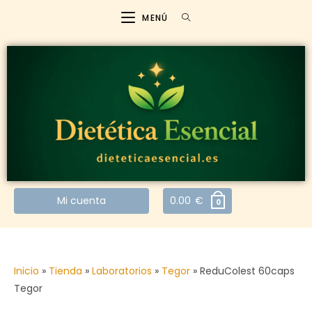
MENÚ
Mi cuenta
0.00
€
0
Inicio
»
Tienda
»
Laboratorios
»
Tegor
»
ReduColest 60caps
Tegor