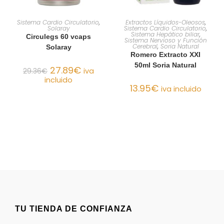
AÑADIR AL CARRITO
AÑADIR AL CARRITO
Sistema Cardio Circulatorio
,
Extractos Líquidos-Oleosos
,
Solaray
Sistema Cardio Circulatorio
,
Sistema Hepático biliar
,
Circulegs 60 vcaps
Sistema Nervioso y Función
Cerebral
,
Soria Natural
Solaray
Romero Extracto XXI
50ml Soria Natural
27.89
€
29.36
€
iva
incluido
13.95
€
iva incluido
TU TIENDA DE CONFIANZA