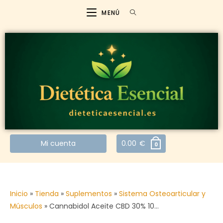
MENÚ
Mi cuenta
0.00
€
0
Inicio
»
Tienda
»
Suplementos
»
Sistema Osteoarticular y
Músculos
»
Cannabidol Aceite CBD 30% 10…