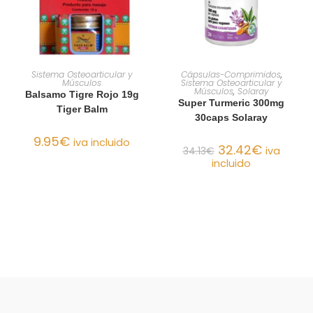
AÑADIR AL CARRITO
AÑADIR AL CARRITO
Sistema Osteoarticular y
Cápsulas-Comprimidos
,
Músculos
Sistema Osteoarticular y
Músculos
,
Solaray
Balsamo Tigre Rojo 19g
Super Turmeric 300mg
Tiger Balm
30caps Solaray
9.95
€
iva incluido
32.42
€
34.13
€
iva
incluido