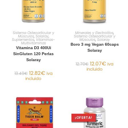
AÑADIR AL CARRITO
AÑADIR AL CARRITO
Sistema Osteoarticular y
Minerales y Electrolitos
,
Músculos
,
Solaray
,
Sistema Osteoarticular y
Suplementos
,
Vitaminas-
Músculos
,
Solaray
Multivitaminas
Boro 3 mg Vegan 60caps
Vitamina D3 400Ui
Solaray
SinGluten 120 Perlas
Solaray
12.07
€
12.70
€
iva
incluido
12.82
€
13.49
€
iva
incluido
¡OFERTA!