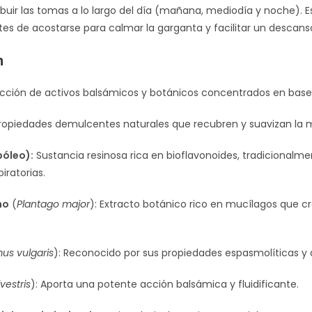
ibuir las tomas a lo largo del día (mañana, mediodía y noche). 
es de acostarse para calmar la garganta y facilitar un descans
n
cción de activos balsámicos y botánicos concentrados en base
opiedades demulcentes naturales que recubren y suavizan la mu
póleo):
Sustancia resinosa rica en bioflavonoides, tradicionalme
piratorias.
ho
(
Plantago major
): Extracto botánico rico en mucílagos que cr
us vulgaris
): Reconocido por sus propiedades espasmolíticas y a
vestris
): Aporta una potente acción balsámica y fluidificante.