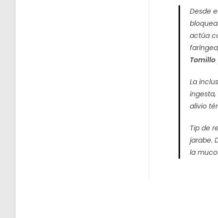
Desde e
bloquear
actúa c
faríngea
Tomillo
La inclu
ingesta,
alivio té
Tip de 
jarabe.
la muco