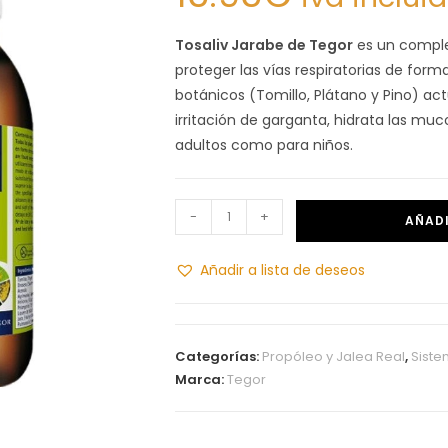
Tosaliv Jarabe de Tegor
es un comple
proteger las vías respiratorias de forma
botánicos (Tomillo, Plátano y Pino) a
irritación de garganta, hidrata las mu
adultos como para niños.
-
+
AÑADI
Añadir a lista de deseos
Categorías:
Propóleo y Jalea Real
,
Siste
Marca:
Tegor