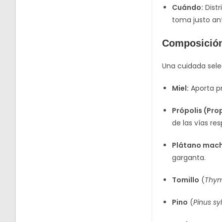
Cuándo:
Distr
toma justo ant
Composició
Una cuidada sele
Miel:
Aporta pr
Própolis (Pro
de las vías res
Plátano mac
garganta.
Tomillo
(
Thym
Pino
(
Pinus syl