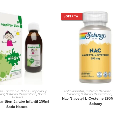
¡OFERTA!
AÑADIR AL CARRITO
AÑADIR AL CARRIT
zo-Lactancia-Niños
,
Propóleo y
Antioxidantes
,
Sistema Nervioso 
eal
,
Sistema Respiratorio
,
Soria
Cerebral
,
Sistema Respiratorio
,
Natural
Nac N-acetyl-L-Cysteine 295
ar Bien Jarabe Infantil 150ml
Solaray
Soria Natural