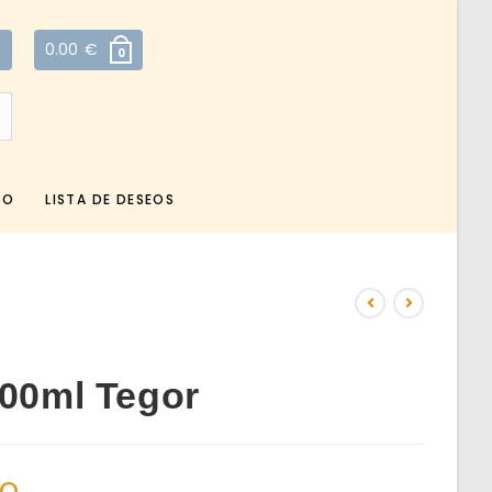
0.00
€
0
TO
LISTA DE DESEOS
200ml Tegor
do