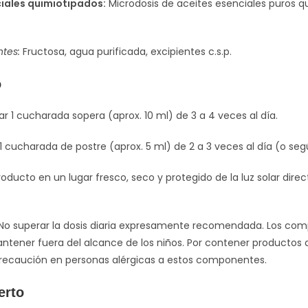
iales quimiotipados:
Microdosis de aceites esenciales puros qu
ntes:
Fructosa, agua purificada, excipientes c.s.p.
o
 1 cucharada sopera (aprox. 10 ml) de 3 a 4 veces al día.
 cucharada de postre (aprox. 5 ml) de 2 a 3 veces al día (o segú
oducto en un lugar fresco, seco y protegido de la luz solar dire
No superar la dosis diaria expresamente recomendada. Los comp
antener fuera del alcance de los niños. Por contener productos de
ecaución en personas alérgicas a estos componentes.
erto