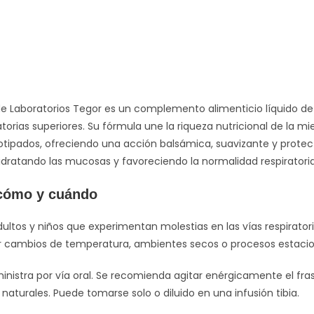
e Laboratorios Tegor es un complemento alimenticio líquido de 
ratorias superiores. Su fórmula une la riqueza nutricional de la 
otipados, ofreciendo una acción balsámica, suavizante y protect
hidratando las mucosas y favoreciendo la normalidad respirator
 cómo y cuándo
ultos y niños que experimentan molestias en las vías respiratoria
 cambios de temperatura, ambientes secos o procesos estacio
nistra por vía oral. Se recomienda agitar enérgicamente el f
turales. Puede tomarse solo o diluido en una infusión tibia.