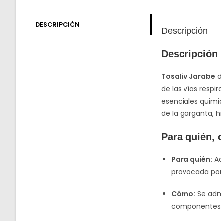
DESCRIPCIÓN
Descripción
Descripción
Tosaliv Jarabe
d
de las vías respi
esenciales quimi
de la garganta, 
Para quién,
Para quién:
Ad
provocada por
Cómo:
Se admi
componentes na