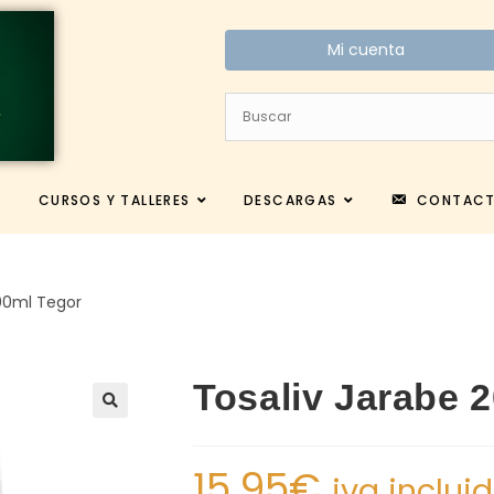
Mi cuenta
CURSOS Y TALLERES
DESCARGAS
CONTAC
00ml Tegor
Tosaliv Jarabe 
15.95
€
iva inclui