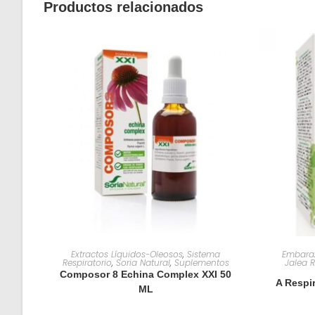
Productos relacionados
AÑADIR AL CARRITO
Extractos Líquidos-Oleosos
,
Sistema
Embara
Respiratorio
,
Soria Natural
,
Suplementos
Jalea R
Composor 8 Echina Complex XXI 50
A Respir
ML