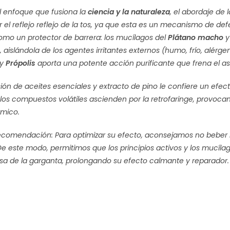
l enfoque que fusiona la
ciencia y la naturaleza
, el abordaje de
 el reflejo reflejo de la tos, ya que esta es un mecanismo de de
omo un protector de barrera: los mucílagos del
Plátano macho
y
, aislándola de los agentes irritantes externos (humo, frío, alér
y
Própolis
aporta una potente acción purificante que frena el as
sión de aceites esenciales y extracto de pino le confiere un efe
 los compuestos volátiles ascienden por la retrofaringe, provoc
rmico.
recomendación:
Para optimizar su efecto, aconsejamos no beber
 De este modo, permitimos que los principios activos y los muc
sa de la garganta, prolongando su efecto calmante y reparador.