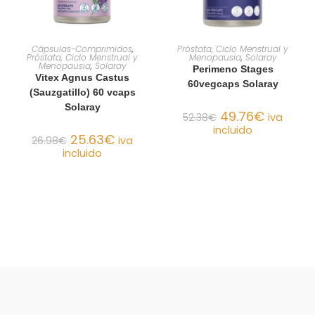
AÑADIR AL CARRITO
AÑADIR AL CARRITO
Cápsulas-Comprimidos
,
Próstata, Ciclo Menstrual y
Próstata, Ciclo Menstrual y
Menopausia
,
Solaray
Menopausia
,
Solaray
Perimeno Stages
Vitex Agnus Castus
60vegcaps Solaray
(Sauzgatillo) 60 vcaps
Solaray
49.76
€
52.38
€
iva
incluido
25.63
€
26.98
€
iva
incluido