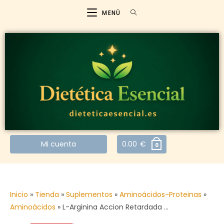
MENÚ
Mi cuenta
0.00
€
0
Inicio
»
Tienda
»
Suplementos
»
Aminoácidos-Proteinas
»
Aminoácidos
»
L-Arginina Accion Retardada …