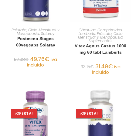
AÑADIR AL CARRITO
AÑADIR AL CARRITO
Próstata, Ciclo Menstrual y
Cápsulas-Comprimidos
,
Menopausia
,
Solaray
Lamberts
,
Próstata, Ciclo
Menstrual y Menopausia
,
Postmeno Stages
Suplementos
60vegcaps Solaray
Vitex Agnus Castus 1000
mg 60 tabl Lamberts
49.76
€
52.38
€
iva
incluido
31.49
€
33.15
€
iva
incluido
¡OFERTA!
¡OFERTA!