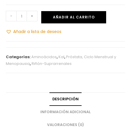
-
+
AÑADIR AL CARRITO
Añadir a lista de deseos
Categorías:
Aminoácidos
,
Kal
,
Próstata, Ciclo Menstrual y
Menopausia
,
Riñón-Suprarrenales
DESCRIPCIÓN
INFORMACIÓN ADICIONAL
VALORACIONES (0)