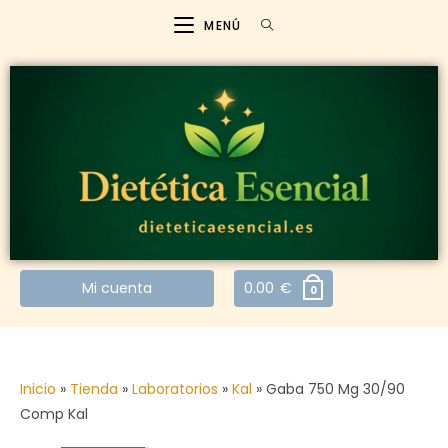
MENÚ
Mi cuenta
0.00
€
0
Inicio
»
Tienda
»
Laboratorios
»
Kal
»
Gaba 750 Mg 30/90
Comp Kal