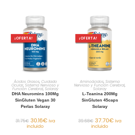
¡OFERTA!
¡OFERTA!
AÑADIR AL CARRITO
AÑADIR AL CARRITO
Ácidos Grasos
,
Cuidado
Aminoácidos
,
Sistema
Ocular
,
Sistema Nervioso y
Nervioso y Función Cerebral
,
Función Cerebral
,
Solaray
Solaray
DHA Neuromins 100Mg
L-Teanina 200Mg
SinGluten Vegan 30
SinGluten 45caps
Perlas Solaray
Solaray
30.16
€
37.70
€
31.75
€
iva
39.68
€
iva
incluido
incluido