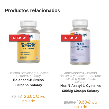
Productos relacionados
¡OFERTA!
¡OFERTA!
AÑADIR AL CARRITO
AÑADIR AL CARRITO
Sistema Nervioso y Función
Antioxidantes
,
Sistema
Cerebral
,
Solaray
Nervioso y Función Cerebral
,
Sistema Respiratorio
,
Balanced-B Stress
Solaray
100caps Solaray
Nac N-Acetyl L-Cysteina
600Mg 60caps Solaray
28.65
€
30.16
€
iva
incluido
19.60
€
20.63
€
iva
incluido