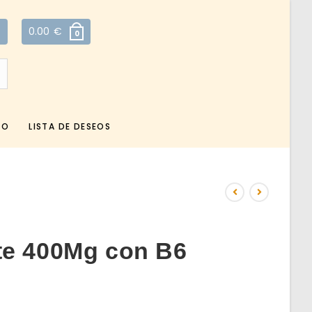
0.00
€
0
TO
LISTA DE DESEOS
te 400Mg con B6