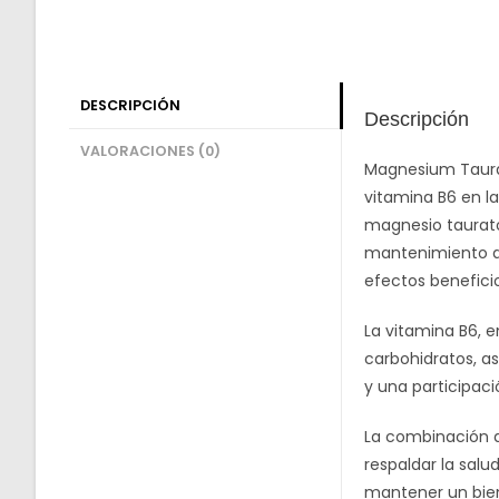
DESCRIPCIÓN
Descripción
VALORACIONES (0)
Magnesium Taura
vitamina B6 en la
magnesio taurato
mantenimiento de
efectos benefici
La vitamina B6, e
carbohidratos, a
y una participaci
La combinación d
respaldar la sal
mantener un bie