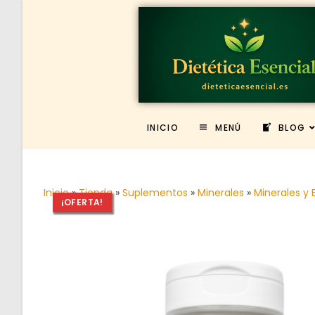
INICIO
MENÚ
BLOG
Inicio
»
Tienda
»
Suplementos
»
Minerales
»
Minerales y E
¡OFERTA!