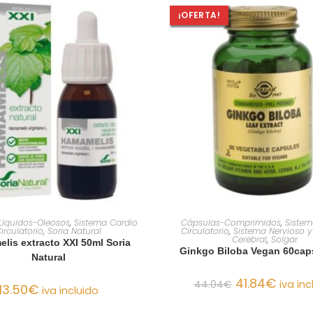
¡OFERTA!
AÑADIR AL CARRITO
AÑADIR AL CARRIT
 Líquidos-Oleosos
,
Sistema Cardio
Cápsulas-Comprimidos
,
Sistem
irculatorio
,
Soria Natural
Circulatorio
,
Sistema Nervioso 
Cerebral
,
Solgar
lis extracto XXI 50ml Soria
Ginkgo Biloba Vegan 60cap
Natural
41.84
€
44.04
€
iva inc
13.50
€
iva incluido