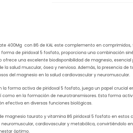
te 400Mg con B6 de KAL este complemento en comprimidos, f
 forma de piridoxal 5 fosfato, proporciona una combinación sinér
 ofrece una excelente biodisponibilidad de magnesio, esencial
 la salud muscular, ósea y nerviosa. Además, la presencia de 
osos del magnesio en la salud cardiovascular y neuromuscular.
n la forma activa de piridoxal 5 fosfato, juega un papel crucial 
sí como en la formación de neurotransmisores. Esta forma activ
ón efectiva en diversas funciones biológicas.
e magnesio taurato y vitamina B6 piridoxal 5 fosfato en estos
ud neuromuscular, cardiovascular y metabólica, convirtiéndolo 
nestar óptimo.