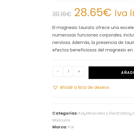
28.65
€
iva 
30.16
€
El magnesio taurato ofrece una excele
numerosas funciones corporales, inclu
nerviosa. Además, la presencia de tau
efectos beneficiosos del magnesio en 
-
+
AÑADI
Añadir a lista de deseos
Categorías:
Kal
,
Minerales y Electrolitos
,
Músculos
Marca:
Kal