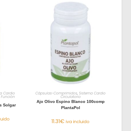
O
AÑADIR AL CARRITO
a Cardio
Cápsulas-Comprimidos
,
Sistema Cardio
y Función
Circulatorio
Ajo Olivo Espino Blanco 100comp
s Solgar
PlantaPol
luido
11.31
€
iva incluido