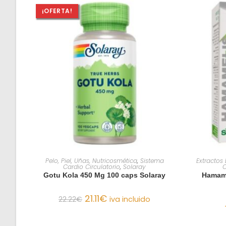
¡OFERTA!
AÑADIR AL CARRITO
Pelo, Piel, Uñas, Nutricosmética
,
Sistema
Extractos
Cardio Circulatorio
,
Solaray
C
Gotu Kola 450 Mg 100 caps Solaray
Hamame
21.11
€
22.22
€
iva incluido