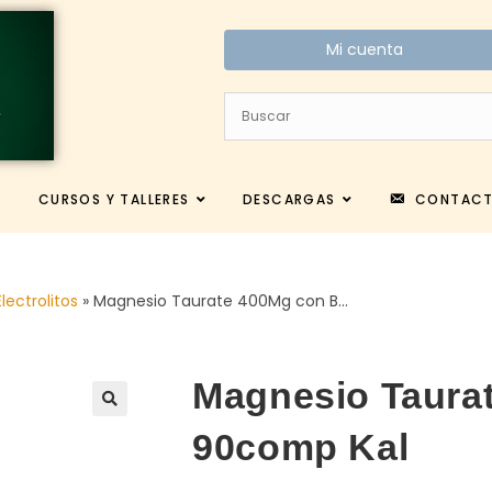
Mi cuenta
CURSOS Y TALLERES
DESCARGAS
CONTAC
lectrolitos
»
Magnesio Taurate 400Mg con B…
Magnesio Taura
90comp Kal