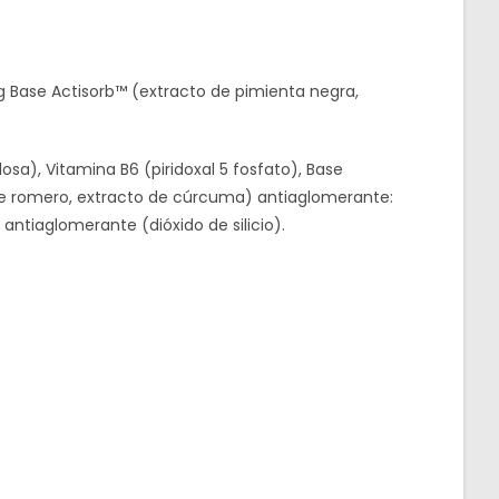
 Base Actisorb­™ (extracto de pimienta negra,
osa), Vitamina B6 (piridoxal 5 fosfato), Base
 de romero, extracto de cúrcuma) antiaglomerante:
antiaglomerante (dióxido de silicio).