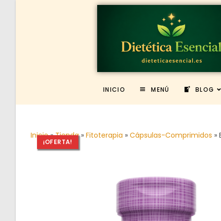
INICIO
MENÚ
BLOG
Inicio
»
Tienda
»
Fitoterapia
»
Cápsulas-Comprimidos
»
¡OFERTA!