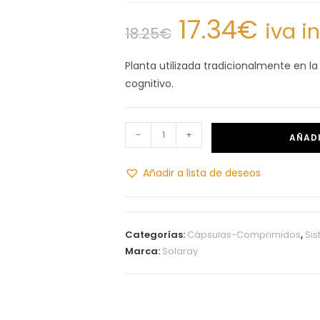
17.34
€
iva i
18.25
€
Planta utilizada tradicionalmente en l
cognitivo.
-
+
AÑADI
Añadir a lista de deseos
Categorías:
Cápsulas-Comprimidos
,
Sis
Marca:
Solaray