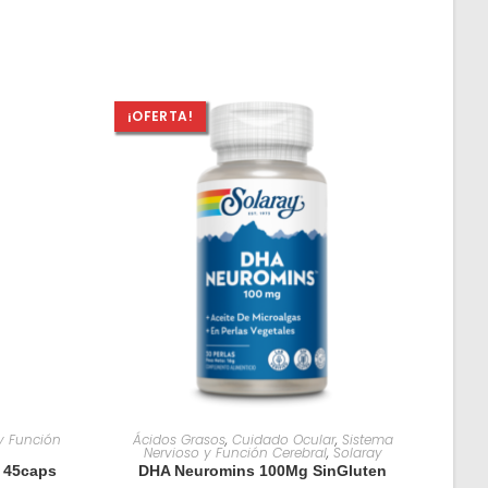
¡OFERTA!
O
AÑADIR AL CARRITO
y Función
Ácidos Grasos
,
Cuidado Ocular
,
Sistema
Nervioso y Función Cerebral
,
Solaray
 45caps
DHA Neuromins 100Mg SinGluten