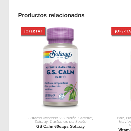
Productos relacionados
¡OFERTA!
¡OFERTA
AÑADIR AL CARRITO
Sistema Nervioso y Función Cerebral
,
Pelo, Pi
Solaray
,
Trastornos del Sueño
Nervio
V
GS Calm 60caps Solaray
Vitam