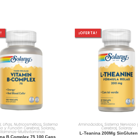
!
¡OFERTA!
AÑADIR AL CARRITO
AÑADIR AL CARRIT
el, Uñas, Nutricosmética
,
Sistema
Aminoácidos
,
Sistema Nervioso 
so y Función Cerebral
,
Solaray
,
Cerebral
,
Solaray
itaminas-Multivitaminas
L-Teanina 200Mg SinGluten
ina B Complex 75 100 Caps