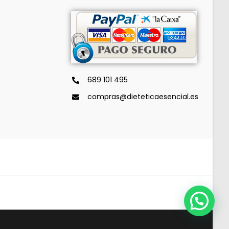
689 101 495
compras@dieteticaesencial.es