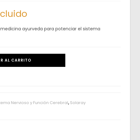
ncluido
a medicina ayurveda para potenciar el sistema
R AL CARRITO
tema Nervioso y Función Cerebral
,
Solaray