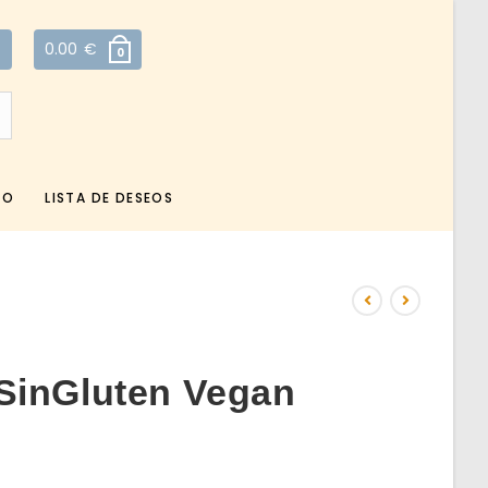
0.00
€
0
TO
LISTA DE DESEOS
SinGluten Vegan