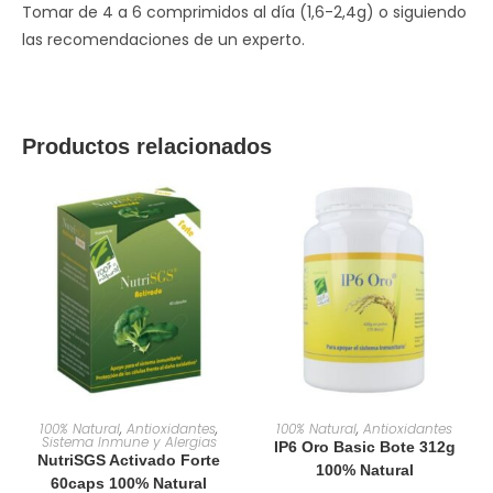
Tomar de 4 a 6 comprimidos al día (1,6-2,4g) o siguiendo
las recomendaciones de un experto.
Productos relacionados
AÑADIR AL CARRITO
AÑADIR AL CARRITO
100% Natural
,
Antioxidantes
,
100% Natural
,
Antioxidantes
Sistema Inmune y Alergias
IP6 Oro Basic Bote 312g
NutriSGS Activado Forte
100% Natural
60caps 100% Natural