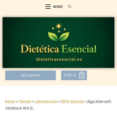
MENÚ
Mi cuenta
0.00
€
0
Inicio
»
Tienda
»
Laboratorios
»
100% Natural
»
Alga Klamath
Verdiazul AFA 9…