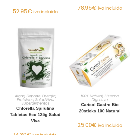
78.95
€
iva incluido
52.95
€
iva incluido
AÑADIR AL CARRITO
AÑADIR AL CARRITO
Algas
,
Deporte-Energía
,
100% Natural
,
Sistema
Proteínas
,
SaludViva
,
Digestivo
Superalimentos
Caricol Gastro Bio
Chlorella Spirulina
20sticks 100 Natural
Tabletas Eco 125g Salud
Viva
25.00
€
iva incluido
14.30
€