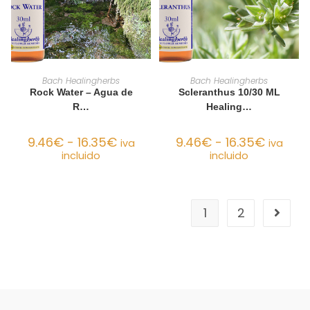
SELECCIONAR OPCIONES
SELECCIONAR OPCIONES
Bach Healingherbs
Bach Healingherbs
Rock Water – Agua de
Scleranthus 10/30 ML
R…
Healing…
9.46
€
-
16.35
€
9.46
€
-
16.35
€
iva
iva
incluido
incluido
1
2