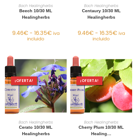
SELECCIONAR OPCIONES
SELECCIONAR OPCIONES
Bach Healingherbs
Bach Healingherbs
Beech 10/30 ML
Centaury 10/30 ML
Healingherbs
Healingherbs
9.46
€
-
16.35
€
9.46
€
-
16.35
€
iva
iva
incluido
incluido
¡OFERTA!
¡OFERTA!
SELECCIONAR OPCIONES
SELECCIONAR OPCIONES
Bach Healingherbs
Bach Healingherbs
Cerato 10/30 ML
Cherry Plum 10/30 ML
Healingherbs
Healing…