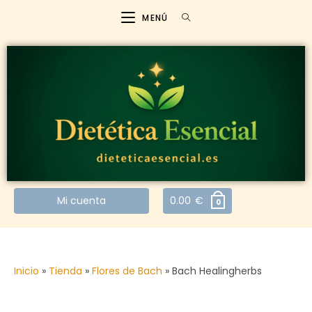
MENÚ
Mi cuenta
0.00
€
0
Inicio
»
Tienda
»
Flores de Bach
»
Bach Healingherbs