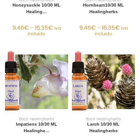
Honeysuckle 10/30 ML
Hornbeam10/30 ML
Healing…
Healingherbs
9.46
€
-
16.35
€
9.46
€
-
16.35
€
iva
iva
incluido
incluido
SELECCIONAR OPCIONES
SELECCIONAR OPCIONES
Bach Healingherbs
Bach Healingherbs
Impatiens 10/30 ML
Larch 10/30 ML
Healinghe…
Healingherbs