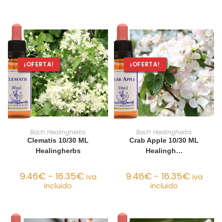
¡OFERTA!
¡OFERTA!
SELECCIONAR OPCIONES
SELECCIONAR OPCIONES
Bach Healingherbs
Bach Healingherbs
Clematis 10/30 ML
Crab Apple 10/30 ML
Healingherbs
Healingh…
9.46
€
-
16.35
€
9.46
€
-
16.35
€
iva
iva
incluido
incluido