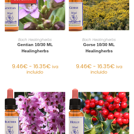
SELECCIONAR OPCIONES
SELECCIONAR OPCIONES
Bach Healingherbs
Bach Healingherbs
Gentian 10/30 ML
Gorse 10/30 ML
Healingherbs
Healingherbs
9.46
€
-
16.35
€
9.46
€
-
16.35
€
iva
iva
incluido
incluido