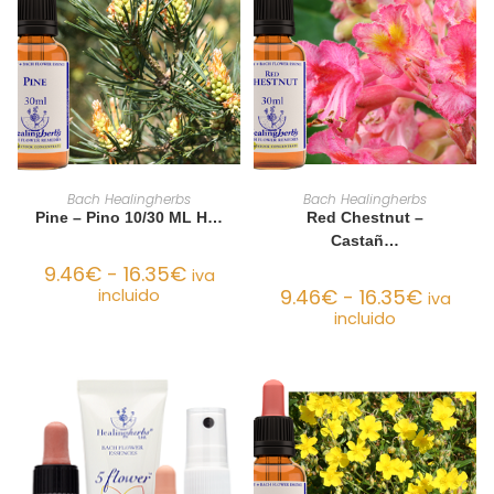
SELECCIONAR OPCIONES
SELECCIONAR OPCIONES
Bach Healingherbs
Bach Healingherbs
Pine – Pino 10/30 ML H…
Red Chestnut –
Castañ…
9.46
€
-
16.35
€
iva
9.46
€
-
16.35
€
incluido
iva
incluido