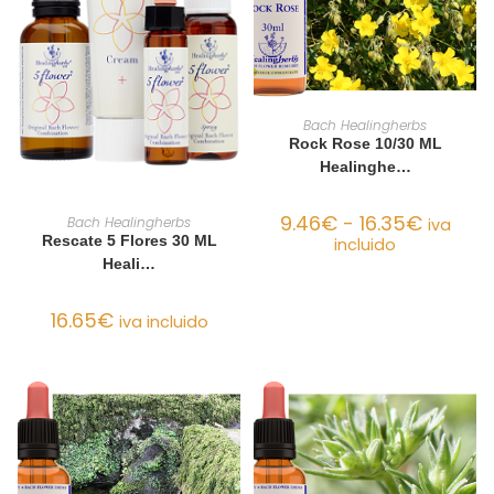
SELECCIONAR OPCIONES
Bach Healingherbs
Rock Rose 10/30 ML
Healinghe…
AÑADIR AL CARRITO
9.46
€
-
16.35
€
Bach Healingherbs
iva
Rescate 5 Flores 30 ML
incluido
Heali…
16.65
€
iva incluido