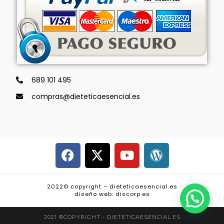
689 101 495
compras@dieteticaesencial.es
2022© copyright – dieteticaesencial.es
diseño web: discorp.es
2021 ©COPYRIGHT - DIETETICAESENCIAL.ES