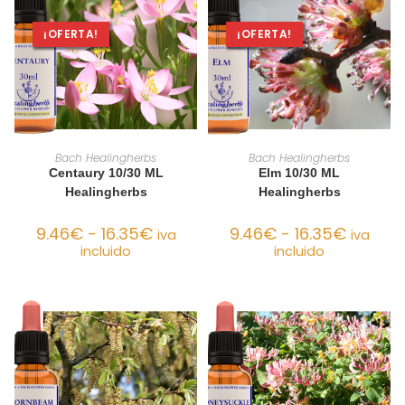
¡OFERTA!
¡OFERTA!
SELECCIONAR OPCIONES
SELECCIONAR OPCIONES
Bach Healingherbs
Bach Healingherbs
Centaury 10/30 ML
Elm 10/30 ML
Healingherbs
Healingherbs
9.46
€
-
16.35
€
9.46
€
-
16.35
€
iva
iva
incluido
incluido