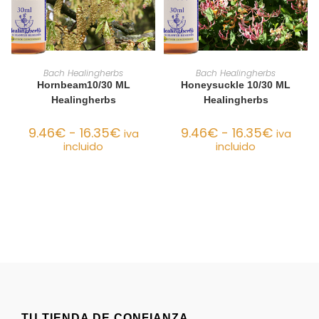
SELECCIONAR OPCIONES
SELECCIONAR OPCIONES
Bach Healingherbs
Bach Healingherbs
Hornbeam10/30 ML
Honeysuckle 10/30 ML
Healingherbs
Healingherbs
9.46
€
-
16.35
€
9.46
€
-
16.35
€
iva
iva
incluido
incluido
TU TIENDA DE CONFIANZA