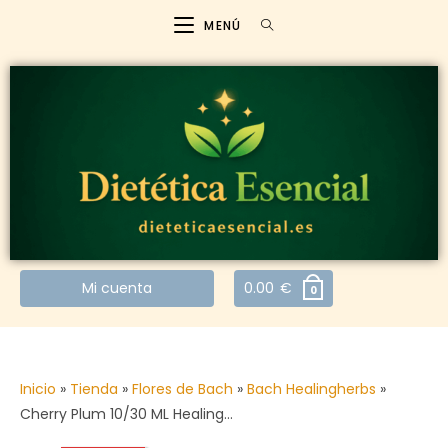
MENÚ
Mi cuenta
0.00
€
0
Inicio
»
Tienda
»
Flores de Bach
»
Bach Healingherbs
»
Cherry Plum 10/30 ML Healing…