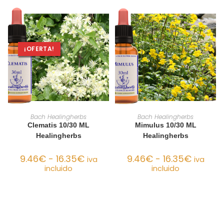
¡OFERTA!
SELECCIONAR OPCIONES
SELECCIONAR OPCIONES
Bach Healingherbs
Bach Healingherbs
Clematis 10/30 ML
Mimulus 10/30 ML
Healingherbs
Healingherbs
9.46
€
-
16.35
€
9.46
€
-
16.35
€
iva
iva
incluido
incluido