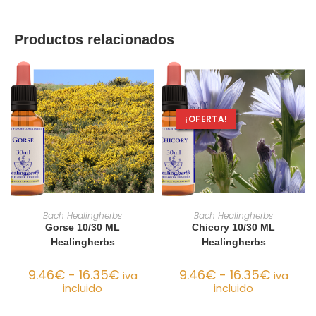
Productos relacionados
¡OFERTA!
SELECCIONAR OPCIONES
SELECCIONAR OPCIONES
Bach Healingherbs
Bach Healingherbs
Gorse 10/30 ML
Chicory 10/30 ML
Healingherbs
Healingherbs
9.46
€
-
16.35
€
9.46
€
-
16.35
€
iva
iva
incluido
incluido