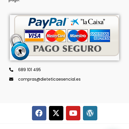
689 101 495
compras@dieteticaesencial.es