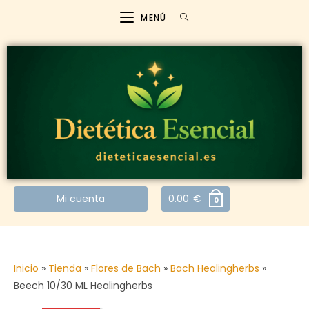
MENÚ
Mi cuenta
0.00
€
0
Inicio
»
Tienda
»
Flores de Bach
»
Bach Healingherbs
»
Beech 10/30 ML Healingherbs