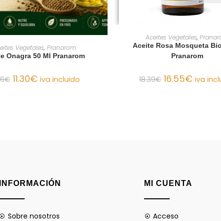
AÑADIR AL CARRIT
Aceites Vegetales
,
Prana
AÑADIR AL CARRITO
Aceite Rosa Mosqueta Bio
eites Vegetales
,
Pranarom
te Onagra 50 Ml Pranarom
Pranarom
11.30
€
16.55
€
56
€
iva incluido
18.39
€
iva inc
INFORMACIÓN
MI CUENTA
Sobre nosotros
Acceso