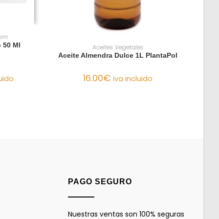
O
rom
AÑADIR AL CARRITO
 50 Ml
Aceites Vegetales
Aceite Almendra Dulce 1L PlantaPol
16.00
€
iva incluido
luido
PAGO SEGURO
Nuestras ventas son 100% seguras