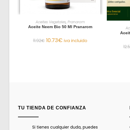
AÑADIR AL CARRITO
Aceites Vegetales
,
Pranarom
Aceite Neem Bio 50 Ml Pranarom
Ac
Acei
10.73
€
11.92
€
iva incluido
12.
TU TIENDA DE CONFIANZA
Si tienes cualquier duda, puedes