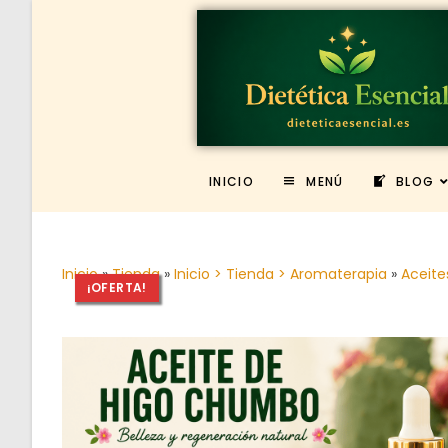
INICIO
MENÚ
BLOG
Inicio
»
Tienda
»
Inicio > Tienda > Aromaterapia
»
Aceite
¡OFERTA!