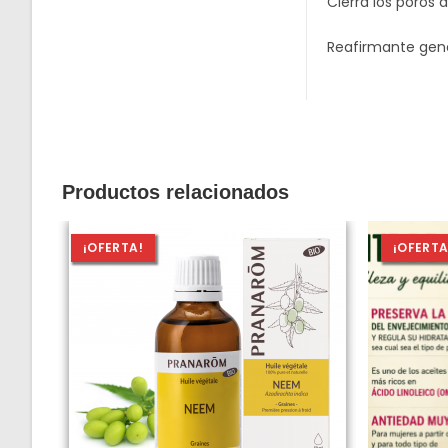
Cierra los poros 
Reafirmante gene
Productos relacionados
¡OFERTA!
¡OFERTA