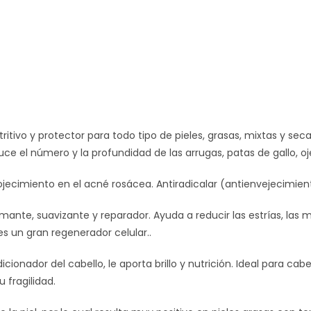
tritivo y protector para todo tipo de pieles, grasas, mixtas y sec
ce el número y la profundidad de las arrugas, patas de gallo, oje
jecimiento en el acné rosácea. Antiradicalar (antienvejecimient
ante, suavizante y reparador. Ayuda a reducir las estrías, las m
 es un gran regenerador celular..
cionador del cabello, le aporta brillo y nutrición. Ideal para cab
 fragilidad.