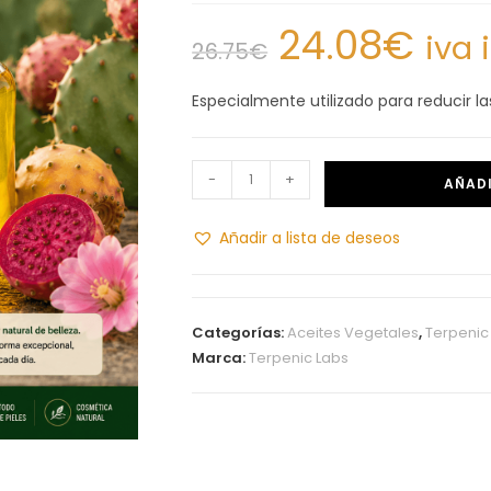
24.08
€
iva 
26.75
€
Especialmente utilizado para reducir la
-
+
AÑADI
Añadir a lista de deseos
Categorías:
Aceites Vegetales
,
Terpenic
Marca:
Terpenic Labs