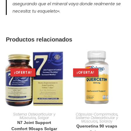
asegurando que el mineral vaya donde realmente se
necesita: tu esqueleto».
Productos relacionados
¡OFERTA!
¡OFERTA!
AÑADIR AL CARRITO
AÑADIR AL CARRITO
Sistema Osteoarticular y
Cápsulas-Comprimidos
,
Músculos
,
Solgar
Sistema Osteoarticular y
Músculos
,
Solaray
N7 Joint Support
Quercetina 90 vcaps
Comfort 90caps Solgar