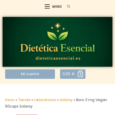
MENÚ
Mi cuenta
0.00
€
0
Inicio
»
Tienda
»
Laboratorios
»
Solaray
»
Boro 3 mg Vegan
60caps Solaray