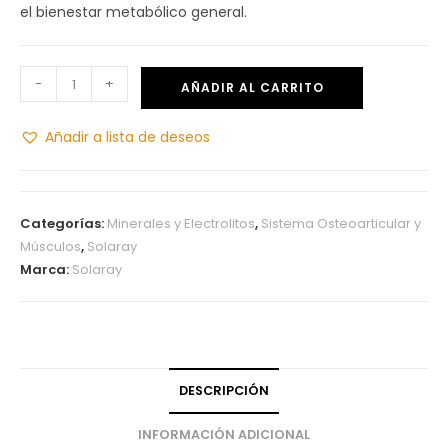
el bienestar metabólico general.
-
+
AÑADIR AL CARRITO
Añadir a lista de deseos
Categorías:
Minerales y Electrolitos
,
Sistema Osteoarticular y
Músculos
,
Solaray
Marca:
Solaray
DESCRIPCIÓN
INFORMACIÓN ADICIONAL