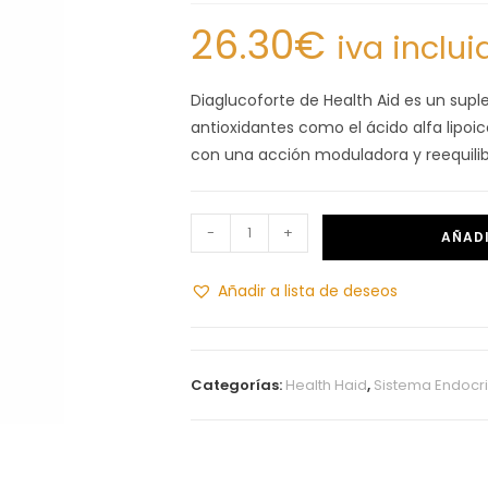
26.30
€
iva inclui
Diaglucoforte de Health Aid es un supl
antioxidantes como el ácido alfa lipoic
con una acción moduladora y reequilib
-
+
AÑADI
Añadir a lista de deseos
Categorías:
Health Haid
,
Sistema Endocr