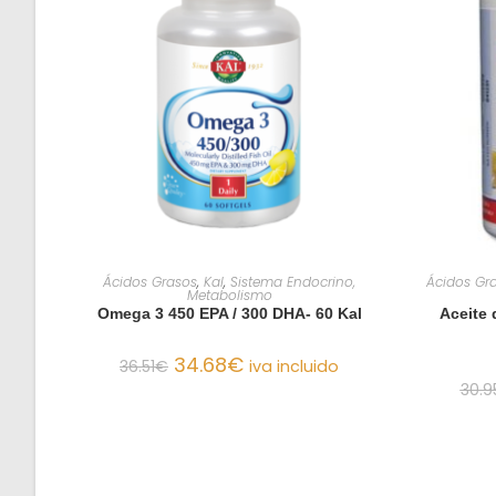
AÑADIR AL CARRITO
Ácidos Grasos
,
Kal
,
Sistema Endocrino,
Ácidos Gr
Metabolismo
Omega 3 450 EPA / 300 DHA- 60 Kal
Aceite 
34.68
€
36.51
€
iva incluido
30.9