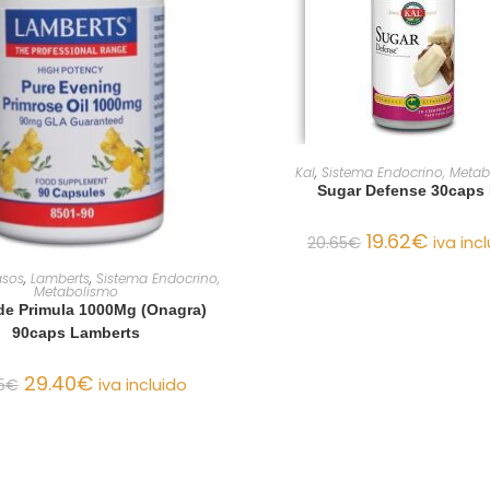
AÑADIR AL CARRIT
Kal
,
Sistema Endocrino, Meta
Sugar Defense 30caps 
19.62
€
20.65
€
iva inc
AÑADIR AL CARRITO
asos
,
Lamberts
,
Sistema Endocrino,
Metabolismo
de Primula 1000Mg (Onagra)
90caps Lamberts
29.40
€
5
€
iva incluido