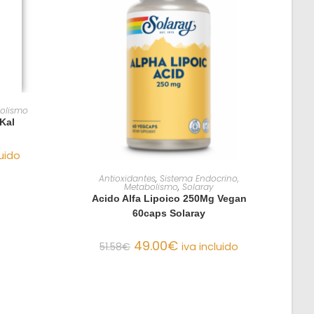
O
bolismo
Kal
luido
AÑADIR AL CARRITO
Antioxidantes
,
Sistema Endocrino,
Metabolismo
,
Solaray
Acido Alfa Lipoico 250Mg Vegan
60caps Solaray
49.00
€
51.58
€
iva incluido