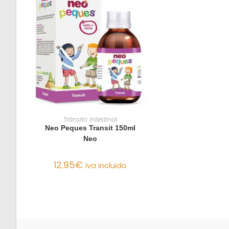
AÑADIR AL CARRITO
Tránsito Intestinal
Neo Peques Transit 150ml
Neo
12.95
€
iva incluido