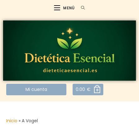
MENÚ
Mi cuenta
0.00
€
0
Inicio
»
A Vogel