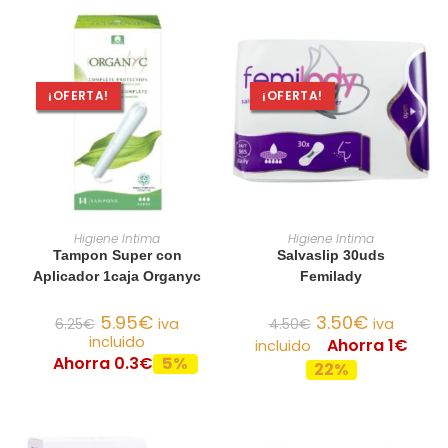
¡OFERTA!
¡OFERTA!
AÑADIR AL CARRITO
AÑADIR AL CARRITO
Higiene Intima
Higiene Intima
Tampon Super con
Salvaslip 30uds
Aplicador 1caja Organyc
Femilady
5.95
€
3.50
€
6.25
€
iva
4.50
€
iva
incluido
Ahorra 1€
incluido
Ahorra 0.3€
5%
22%