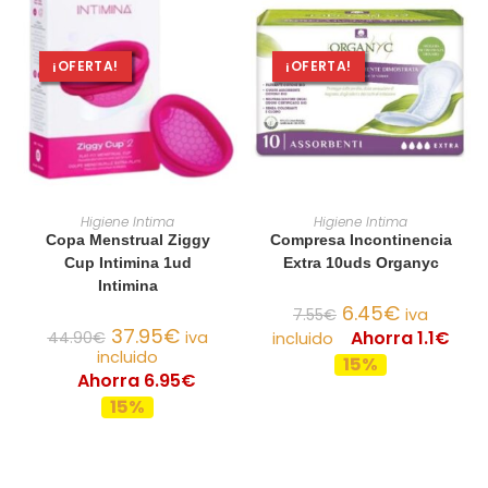
¡OFERTA!
¡OFERTA!
AÑADIR AL CARRITO
AÑADIR AL CARRITO
Higiene Intima
Higiene Intima
Copa Menstrual Ziggy
Compresa Incontinencia
Cup Intimina 1ud
Extra 10uds Organyc
Intimina
6.45
€
7.55
€
iva
37.95
€
Ahorra 1.1€
44.90
€
iva
incluido
incluido
15%
Ahorra 6.95€
15%