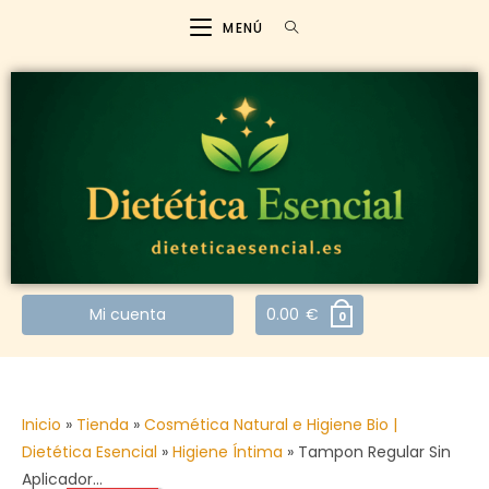
MENÚ
Mi cuenta
0.00
€
0
Inicio
»
Tienda
»
Cosmética Natural e Higiene Bio |
Dietética Esencial
»
Higiene Íntima
»
Tampon Regular Sin
Aplicador…