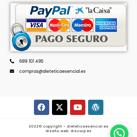
689 101 495
compras@dieteticaesencial.es
2022© copyright – dieteticaesencial.es
diseño web: discorp.es