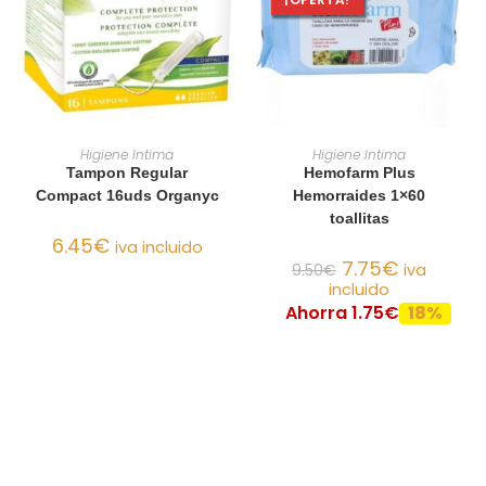
AÑADIR AL CARRITO
AÑADIR AL CARRITO
Higiene Intima
Higiene Intima
Tampon Regular
Hemofarm Plus
Compact 16uds Organyc
Hemorraides 1×60
toallitas
6.45
€
iva incluido
7.75
€
9.50
€
iva
incluido
Ahorra 1.75€
18%