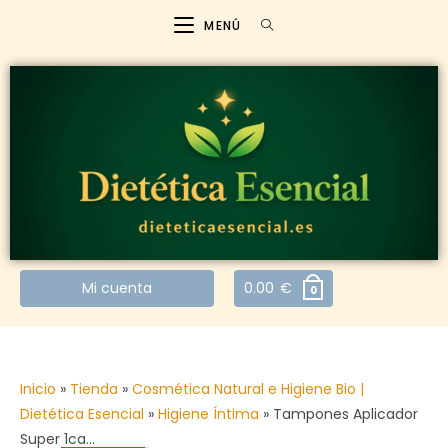
MENÚ
Mi cuenta
0.00
€
0
Inicio
»
Tienda
»
Cosmética Natural e Higiene Bio |
Dietética Esencial
»
Higiene Íntima
»
Tampones Aplicador
Super 1ca…