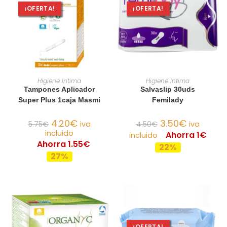
¡OFERTA!
¡OFERTA!
AÑADIR AL CARRITO
AÑADIR AL CARRITO
Higiene Intima
Higiene Intima
Tampones Aplicador
Salvaslip 30uds
Super Plus 1caja Masmi
Femilady
4.20
€
3.50
€
5.75
€
iva
4.50
€
iva
incluido
Ahorra 1€
incluido
Ahorra 1.55€
22%
27%
¡OFERTA!