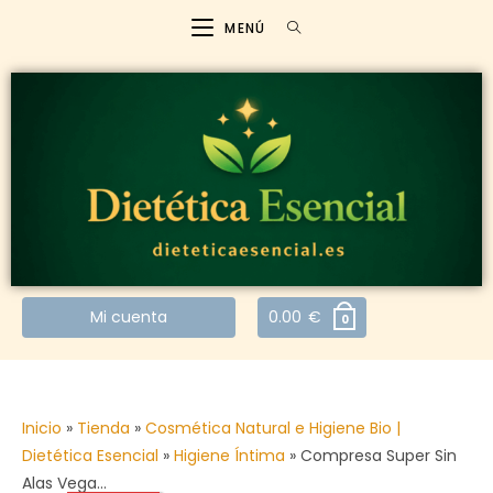
MENÚ
Mi cuenta
0.00
€
0
Inicio
»
Tienda
»
Cosmética Natural e Higiene Bio |
Dietética Esencial
»
Higiene Íntima
»
Compresa Super Sin
Alas Vega…