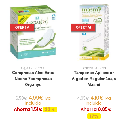
¡OFERTA!
¡OFERTA!
AÑADIR AL CARRITO
AÑADIR AL CARRITO
Higiene Intima
Higiene Intima
Compresas Alas Extra
Tampones Aplicador
Noche 7compresas
Algodon Regular 1caja
Organyc
Masmi
4.99
€
4.10
€
6.50
€
iva
4.95
€
iva
incluido
incluido
Ahorra 1.51€
23%
Ahorra 0.85€
17%