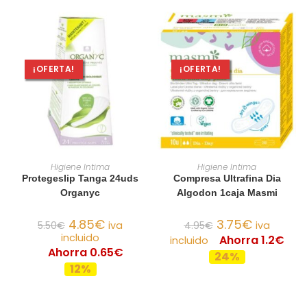
¡OFERTA!
¡OFERTA!
AÑADIR AL CARRITO
AÑADIR AL CARRITO
Higiene Intima
Higiene Intima
Protegeslip Tanga 24uds
Compresa Ultrafina Dia
Organyc
Algodon 1caja Masmi
4.85
€
3.75
€
5.50
€
iva
4.95
€
iva
incluido
Ahorra 1.2€
incluido
Ahorra 0.65€
24%
12%