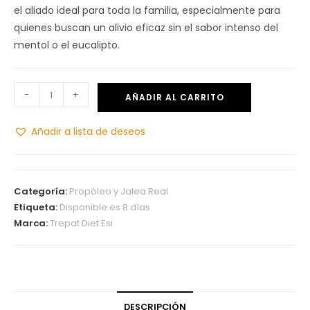
el aliado ideal para toda la familia, especialmente para
quienes buscan un alivio eficaz sin el sabor intenso del
mentol o el eucalipto.
-
+
AÑADIR AL CARRITO
Añadir a lista de deseos
Categoría:
Propóleo y Jalea Real
Etiqueta:
Disponible es 8 días
Marca:
Trepat Diet Esi
DESCRIPCIÓN