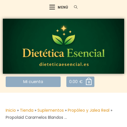
MENÚ
Mi cuenta
0.00
€
0
Inicio
»
Tienda
»
Suplementos
»
Propóleo y Jalea Real
»
Propolaid Caramelos Blandos …