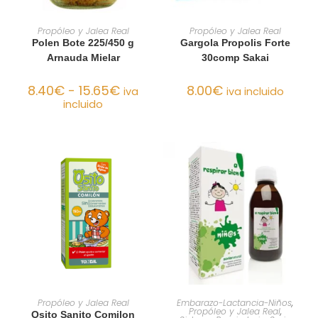
SELECCIONAR OPCIONES
AÑADIR AL CARRITO
Propóleo y Jalea Real
Propóleo y Jalea Real
Polen Bote 225/450 g
Gargola Propolis Forte
Arnauda Mielar
30comp Sakai
8.40
€
-
15.65
€
8.00
€
iva
iva incluido
incluido
AÑADIR AL CARRITO
AÑADIR AL CARRITO
Propóleo y Jalea Real
Embarazo-Lactancia-Niños
,
Propóleo y Jalea Real
,
Osito Sanito Comilon