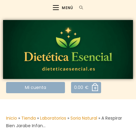
MENÚ
Mi cuenta
0.00
€
0
Inicio
»
Tienda
»
Laboratorios
»
Soria Natural
»
A Respirar
Bien Jarabe Infan…