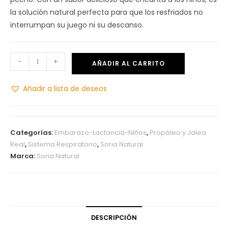
la solución natural perfecta para que los resfriados no
interrumpan su juego ni su descanso.
-
+
AÑADIR AL CARRITO
Añadir a lista de deseos
Categorías:
Embarazo-Lactancia-Niños
,
Propóleo y Jalea
Real
,
Sistema Respiratorio
,
Soria Natural
Marca:
Soria Natural
DESCRIPCIÓN