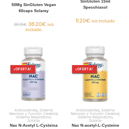
SinGluten 15ml
50Mg SinGluten Vegan
Specchiasol
60caps Solaray
11.20
€
iva incluido
36.20
€
38.10
€
iva
incluido
¡OFERTA!
¡OFERTA!
AÑADIR AL CARRITO
AÑADIR AL CARRITO
Antioxidantes
,
Sistema
Antioxidantes
,
Sistema
Nervioso y Función Cerebral
,
Nervioso y Función Cerebral
,
Sistema Respiratorio
,
Sistema Respiratorio
,
Solaray
Solaray
Nac N-Acetyl L-Cysteina
Nac N-acetyl-L-Cysteine