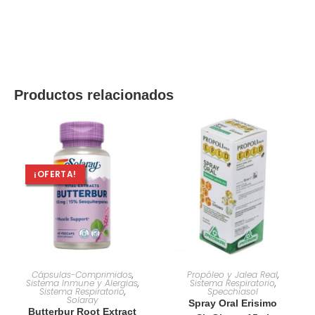
Productos relacionados
¡OFERTA!
AÑADIR AL CARRITO
AÑADIR AL CARRITO
Cápsulas-Comprimidos
,
Propóleo y Jalea Real
,
Sistema Inmune y Alergias
,
Sistema Respiratorio
,
Sistema Respiratorio
,
Specchiasol
Solaray
Spray Oral Erisimo
Butterbur Root Extract