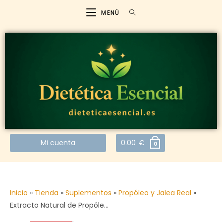
MENÚ
Mi cuenta
0.00
€
0
Inicio
»
Tienda
»
Suplementos
»
Propóleo y Jalea Real
»
Extracto Natural de Propóle…