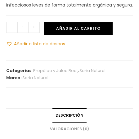
infecciosos leves de forma totalmente orgánica y segura.
-
+
AÑADIR AL CARRITO
Añadir a lista de deseos
Categorías:
Propóleo y Jalea Real
,
Soria Natural
Marca:
Soria Natural
DESCRIPCIÓN
VALORACIONES (0)