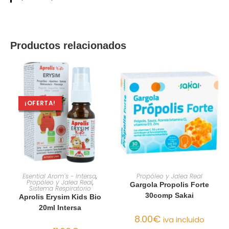
Productos relacionados
¡OFERTA!
AÑADIR AL CARRITO
AÑADIR AL CARRITO
Esential Arom´s - Intersa
,
Propóleo y Jalea Real
Propóleo y Jalea Real
,
Gargola Propolis Forte
Sistema Respiratorio
30comp Sakai
Aprolis Erysim Kids Bio
20ml Intersa
8.00
€
iva incluido