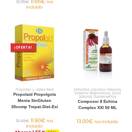
11.66
€
12.95
€
iva
incluido
¡OFERTA!
AÑADIR AL CARRITO
AÑADIR AL CARRITO
Propóleo y Jalea Real
Extractos Líquidos-Oleosos
,
Sistema Respiratorio
,
Soria
Propolaid Propolgola
Natural
,
Suplementos
Menta SinGluten
Composor 8 Echina
30comp Trepat-Diet-Esi
Complex XXI 50 ML
11.90
€
13.00
€
13.45
€
iva
iva incluido
incluido