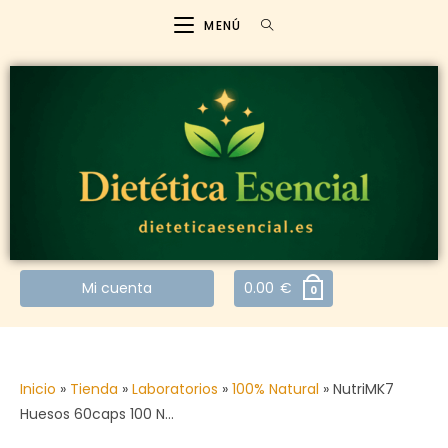
MENÚ
Mi cuenta
0.00
€
0
Inicio
»
Tienda
»
Laboratorios
»
100% Natural
»
NutriMK7
Huesos 60caps 100 N…