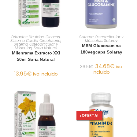
AÑADIR AL CARRITO
AÑADIR AL CARRITO
Extractos Líquidos-Oleosos
,
Sistema Osteoarticular y
Sistema Cardio Circulatorio
,
Músculos
,
Solaray
Sistema Osteoarticular y
MSM Glucosamina
Músculos
,
Soria Natural
180vegcaps Solaray
Milenrama Extracto XXI
50ml Soria Natural
34.68
€
36.51
€
iva
incluido
13.95
€
iva incluido
¡OFERTA!