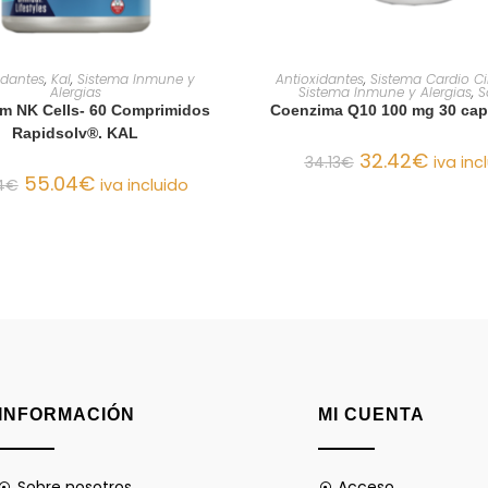
AÑADIR AL CARRITO
AÑADIR AL CARRIT
idantes
,
Kal
,
Sistema Inmune y
Antioxidantes
,
Sistema Cardio Ci
Alergias
Sistema Inmune y Alergias
,
S
 NK Cells- 60 Comprimidos
Coenzima Q10 100 mg 30 cap
Rapidsolv®. KAL
32.42
€
34.13
€
iva inc
55.04
€
4
€
iva incluido
INFORMACIÓN
MI CUENTA
Sobre nosotros
Acceso