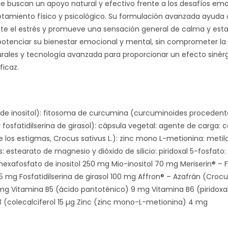
e buscan un apoyo natural y efectivo frente a los desafíos emoc
otamiento físico y psicológico. Su formulación avanzada ayuda a
te el estrés y promueve una sensación general de calma y estabi
otenciar su bienestar emocional y mental, sin comprometer l
urales y tecnología avanzada para proporcionar un efecto sinér
ficaz.
 de inositol): fitosoma de curcumina (curcuminoides procedente
osfatidilserina de girasol): cápsula vegetal: agente de carga: ce
 los estigmas, Crocus sativus L.): zinc mono L-metionina: metil
 estearato de magnesio y dióxido de silicio: piridoxal 5-fosfato: 
(hexafosfato de inositol 250 mg Mio-inositol 70 mg Meriserin® –
mg Fosfatidilserina de girasol 100 mg Affron® – Azafrán (Crocus
1 mg Vitamina B5 (ácido pantoténico) 9 mg Vitamina B6 (piridox
3 (colecalciferol 15 µg Zinc (zinc mono-L-metionina) 4 mg