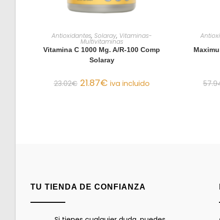
AÑADIR AL CARRITO
Antioxidantes
,
Solaray
,
Vitaminas-
Antiox
Multivitaminas
Vitamina C 1000 Mg. A/R-100 Comp
Maximum
Solaray
21.87
€
23.02
€
iva incluido
57.9
TU TIENDA DE CONFIANZA
Si tienes cualquier duda, puedes