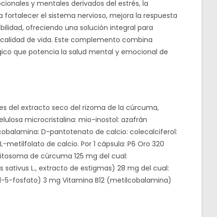
ionales y mentales derivados del estrés, la
 fortalecer el sistema nervioso, mejora la respuesta
lidad, ofreciendo una solución integral para
a calidad de vida. Este complemento combina
gico que potencia la salud mental y emocional de
s del extracto seco del rizoma de la cúrcuma,
lulosa microcristalina: mio-inostol: azafrán
cobalamina: D-pantotenato de calcio: colecalciferol:
L-metilfolato de calcio. Por 1 cápsula: P6 Oro 320
 Fitosoma de cúrcuma 125 mg del cual:
 sativus L., extracto de estigmas) 28 mg del cual:
al-5-fosfato) 3 mg Vitamina B12 (metilcobalamina)