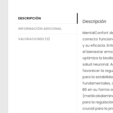
DESCRIPCIÓN
Descripción
INFORMACIÓN ADICIONAL
MentalConfort de
correcto funcion
VALORACIONES (0)
y su eficacia. E
el bienestar emo
optimiza la biodi
salud neuronal. 
favorecer la reg
para la estabili
fundamentales, co
B6 en su forma ac
(metilcobalamina)
para la regulaci
crucial para la p