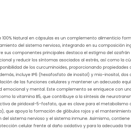
 100% Natural en cápsulas es un complemento alimenticio formul
amiento del sistema nervioso, integrando en su composición ing
ntre sus componentes principales destaca el estigma del azafrá
cional y reducir los síntomas asociados al estrés, así como la
sponibilidad de los curcuminoides, proporcionando propiedades a
Además, incluye IP6 (hexafosfato de inositol) y mio-inositol, d
ulación de las funciones celulares y mantener un adecuado equil
dad emocional y mental. Este complemento se enriquece con un
mo la vitamina B5, que contribuye a la síntesis de neurotransmis
tiva de piridoxal-5-fosfato, que es clave para el metabolismo d
, que apoya la formación de glóbulos rojos y el mantenimiento d
ón del sistema nervioso y el sistema inmune. Asimismo, contien
rotección celular frente al daño oxidativo y para la adecuada t