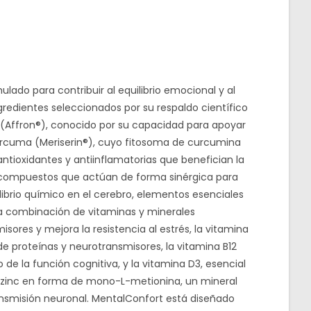
ado para contribuir al equilibrio emocional y al
redientes seleccionados por su respaldo científico
n (Affron®), conocido por su capacidad para apoyar
 cúrcuma (Meriserin®), cuyo fitosoma de curcumina
ntioxidantes y antiinflamatorias que benefician la
os compuestos que actúan de forma sinérgica para
ibrio químico en el cerebro, elementos esenciales
a combinación de vitaminas y minerales
ores y mejora la resistencia al estrés, la vitamina
e proteínas y neurotransmisores, la vitamina B12
e la función cognitiva, y la vitamina D3, esencial
e zinc en forma de mono-L-metionina, un mineral
ransmisión neuronal. MentalConfort está diseñado