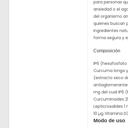
para personas qu
ansiedad o el ag
del organismo an
quienes buscan p
ingredientes nat
forma segura y e
Composición
IP6 (hexafosfato
Curcuma longa y f
(extracto seco de
antiaglomerantes:
mg del cual IP6 
Curcuminoides 25 
Lepticrosalides 
10 µg Vitamina D
Modo de uso