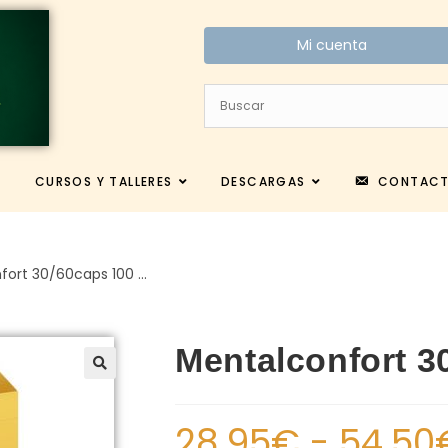
Mi cuenta
CURSOS Y TALLERES
DESCARGAS
CONTAC
fort 30/60caps 100 …
Mentalconfort 3
28.95
€
-
54.50