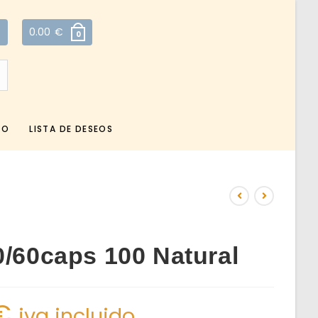
0.00
€
0
TO
LISTA DE DESEOS
0/60caps 100 Natural
€
iva incluido