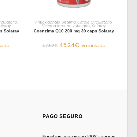
O
AÑADIR AL CARRITO
rculatorio
,
Antioxidantes
,
Sistema Cardio Circulatorio
,
olaray
Sistema Inmune y Alergias
,
Solaray
s Solaray
Coenzima Q10 200 mg 30 caps Solaray
45.24
€
luido
47.62
€
iva incluido
PAGO SEGURO
Nuestras ventas son 100% seguras