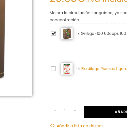
Mejora la circulación sanguínea, ya se
concentración.
G
1 x
Ginkgo-100 60caps 100 
i
n
k
g
F
1
×
Fluidilege Piernas Lige
o
l
-
u
1
i
0
d
0
i
6
-
+
l
0
AÑADI
e
c
g
a
Añadir a lista de deseos