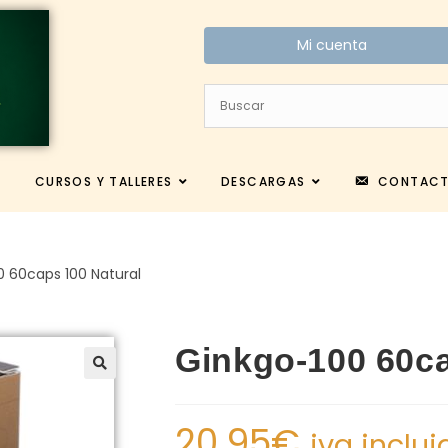
Mi cuenta
CURSOS Y TALLERES
DESCARGAS
CONTAC
0 60caps 100 Natural
Ginkgo-100 60ca
20.95
€
iva inclui