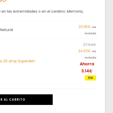
a en las extremidades o en el cerebro. Memoria,
20.95
€
iva
Natural
incluido
27.64
€
24.50
€
iva
incluido
ras 20 amp Superdiet
Ahorra
3.14€
11%
R AL CARRITO