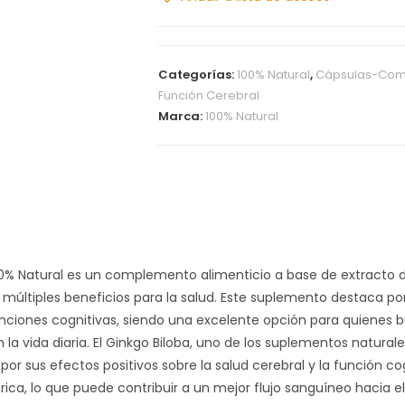
e
p
P
s
i
1
Categorías:
100% Natural
,
Cápsulas-Com
e
0
Función Cerebral
r
0
Marca:
100% Natural
n
N
a
a
s
t
L
u
i
r
g
a
e
l
0% Natural es un complemento alimenticio a base de extracto de
r
 múltiples beneficios para la salud. Este suplemento destaca po
a
nciones cognitivas, siendo una excelente opción para quienes b
s
la vida diaria. El Ginkgo Biloba, uno de los suplementos natural
2
 por sus efectos positivos sobre la salud cerebral y la función c
0
érica, lo que puede contribuir a un mejor flujo sanguíneo hacia 
a