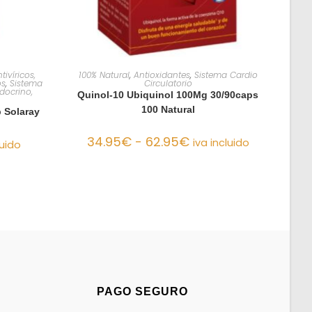
O
SELECCIONAR OPCIONES
tivíricos,
100% Natural
,
Antioxidantes
,
Sistema Cardio
os
,
Sistema
Circulatorio
docrino,
Quinol-10 Ubiquinol 100Mg 30/90caps
100 Natural
 Solaray
34.95
€
-
62.95
€
iva incluido
luido
PAGO SEGURO