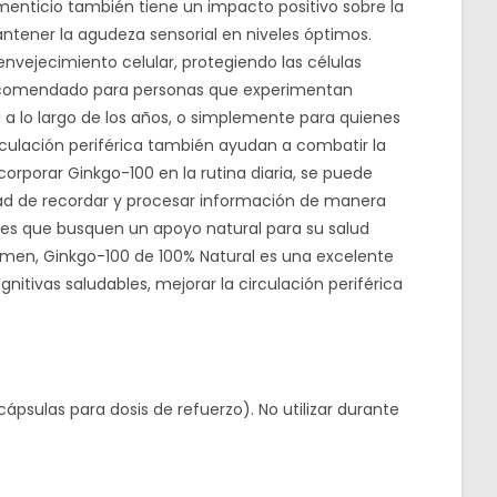
enticio también tiene un impacto positivo sobre la
ntener la agudeza sensorial en niveles óptimos.
nvejecimiento celular, protegiendo las células
 recomendado para personas que experimentan
a lo largo de los años, o simplemente para quienes
rculación periférica también ayudan a combatir la
corporar Ginkgo-100 en la rutina diaria, se puede
d de recordar y procesar información de manera
es que busquen un apoyo natural para su salud
umen, Ginkgo-100 de 100% Natural es una excelente
tivas saludables, mejorar la circulación periférica
ápsulas para dosis de refuerzo). No utilizar durante