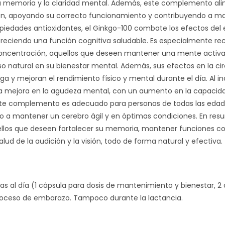
a memoria y la claridad mental. Además, este complemento alim
m
sión, apoyando su correcto funcionamiento y contribuyendo a ma
p
piedades antioxidantes, el Ginkgo-100 combate los efectos del e
S
oreciendo una función cognitiva saludable. Es especialmente
u
concentración, aquellos que deseen mantener una mente activa 
p
o natural en su bienestar mental. Además, sus efectos en la ci
e
ga y mejoran el rendimiento físico y mental durante el día. Al in
r
a mejora en la agudeza mental, con un aumento en la capacida
d
ste complemento es adecuado para personas de todas las edad
i
 a mantener un cerebro ágil y en óptimas condiciones. En res
e
llos que deseen fortalecer su memoria, mantener funciones cogni
t
salud de la audición y la visión, todo de forma natural y efectiva.
s al día (1 cápsula para dosis de mantenimiento y bienestar, 2 c
roceso de embarazo. Tampoco durante la lactancia.