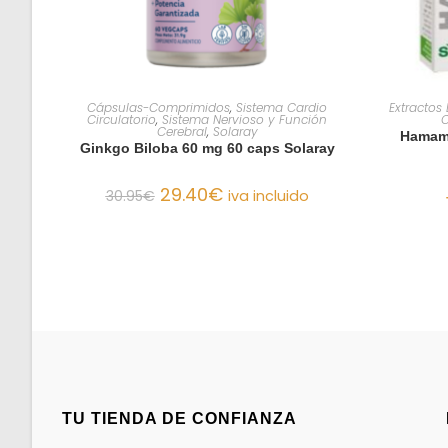
AÑADIR AL CARRITO
Cápsulas-Comprimidos
,
Sistema Cardio
Extractos
Circulatorio
,
Sistema Nervioso y Función
C
Cerebral
,
Solaray
Hamame
Ginkgo Biloba 60 mg 60 caps Solaray
29.40
€
30.95
€
iva incluido
TU TIENDA DE CONFIANZA