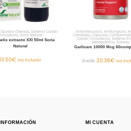
AÑADIR AL CARRITO
AÑADIR AL CARRIT
 Líquidos-Oleosos
,
Sistema Cardio
Antiinfecciosos, Antifúngicos, An
irculatorio
,
Soria Natural
Candidas
,
Cápsulas-Comprimid
Cardio Circulatorio
,
Sistema En
lis extracto XXI 50ml Soria
Metabolismo
,
Solaray
Natural
Garlicare 10000 Mcg 60comp
13.50
€
20.36
€
iva incluido
21.43
€
iva inc
INFORMACIÓN
MI CUENTA