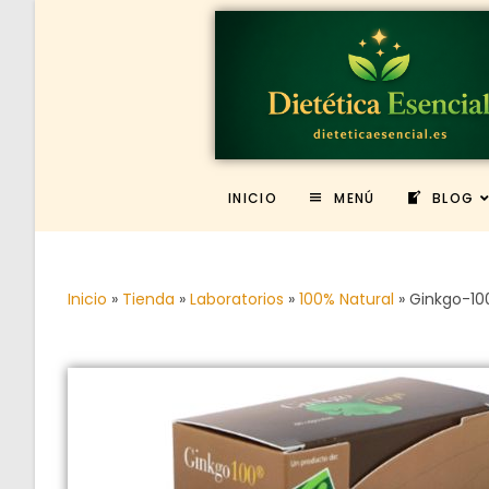
INICIO
MENÚ
BLOG
Inicio
»
Tienda
»
Laboratorios
»
100% Natural
»
Ginkgo-10