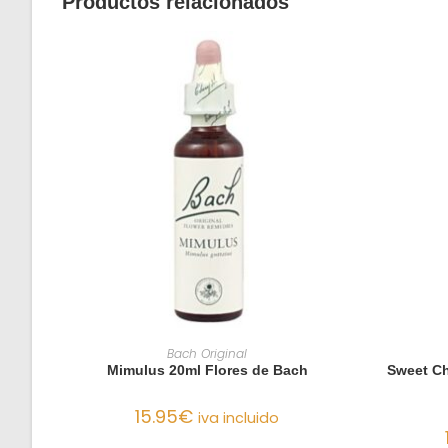
Productos relacionados
AÑADIR AL CARRITO
Bach Original
Mimulus 20ml Flores de Bach
Sweet Ch
15.95
€
iva incluido