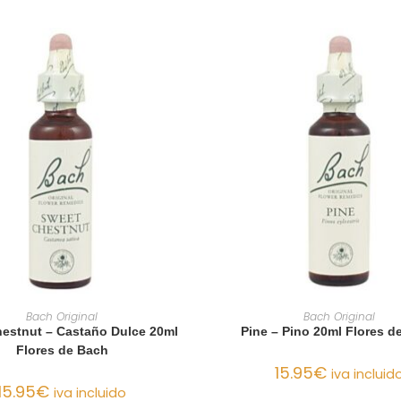
AÑADIR AL CARRITO
AÑADIR AL CARRIT
Bach Original
Bach Original
estnut – Castaño Dulce 20ml
Pine – Pino 20ml Flores d
Flores de Bach
15.95
€
iva incluid
15.95
€
iva incluido