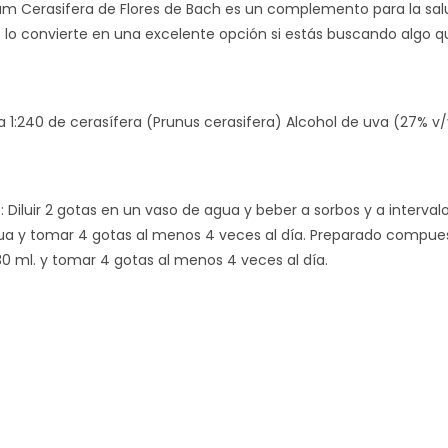
um Cerasifera de Flores de Bach es un complemento para la salu
 lo convierte en una excelente opción si estás buscando algo qu
 1:240 de cerasífera (Prunus cerasifera) Alcohol de uva (27% v/
 Diluir 2 gotas en un vaso de agua y beber a sorbos y a interval
ua y tomar 4 gotas al menos 4 veces al día. Preparado compuest
30 ml. y tomar 4 gotas al menos 4 veces al día.