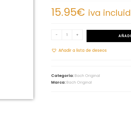
15.95
€
iva inclui
-
+
AÑADI
Añadir a lista de deseos
Categoría:
Bach Original
Marca:
Bach Original