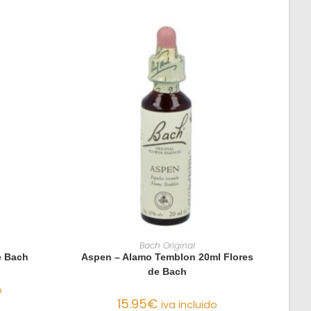
O
AÑADIR AL CARRITO
Bach Original
e Bach
Aspen – Alamo Temblon 20ml Flores
de Bach
o
15.95
€
iva incluido