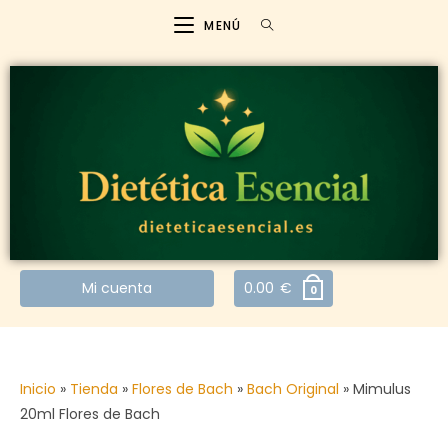
MENÚ
Mi cuenta
0.00
€
0
Inicio
»
Tienda
»
Flores de Bach
»
Bach Original
»
Mimulus
20ml Flores de Bach