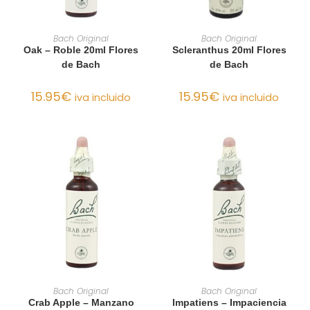
AÑADIR AL CARRITO
AÑADIR AL CARRITO
Bach Original
Bach Original
Oak – Roble 20ml Flores
Scleranthus 20ml Flores
de Bach
de Bach
15.95
€
15.95
€
iva incluido
iva incluido
AÑADIR AL CARRITO
AÑADIR AL CARRITO
Bach Original
Bach Original
Crab Apple – Manzano
Impatiens – Impaciencia