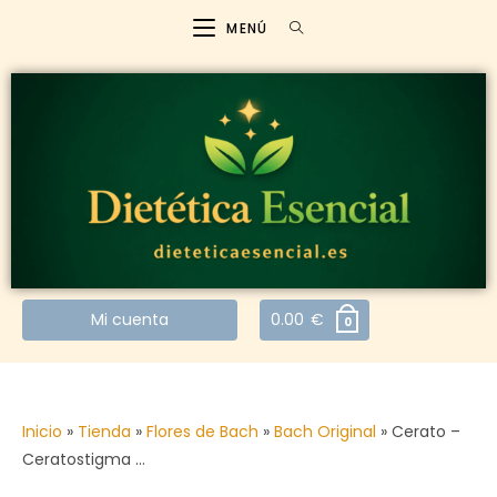
MENÚ
Mi cuenta
0.00
€
0
Inicio
»
Tienda
»
Flores de Bach
»
Bach Original
»
Cerato –
Ceratostigma …