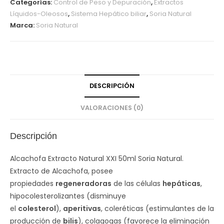
Categorías:
Control de Peso y Depuración
,
Extractos
Líquidos-Oleosos
,
Sistema Hepático biliar
,
Soria Natural
Marca:
Soria Natural
DESCRIPCIÓN
VALORACIONES (0)
Descripción
Alcachofa Extracto Natural XXI 50ml Soria Natural.
Extracto de Alcachofa, posee
propiedades
regeneradoras
de las células
hepáticas
,
hipocolesterolizantes (disminuye
el
colesterol
),
aperitivas
, coleréticas (estimulantes de la
producción de
bilis
), colagogas (favorece la eliminación