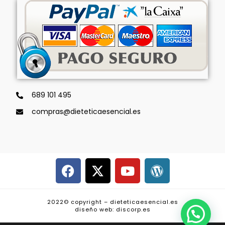
689 101 495
compras@dieteticaesencial.es
2022© copyright – dieteticaesencial.es
diseño web: discorp.es