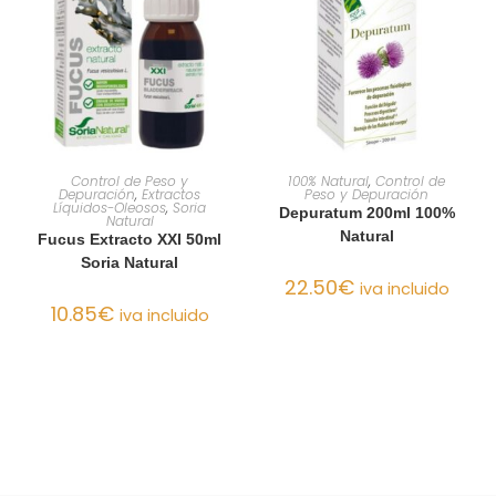
AÑADIR AL CARRITO
AÑADIR AL CARRITO
Control de Peso y
100% Natural
,
Control de
Depuración
,
Extractos
Peso y Depuración
Líquidos-Oleosos
,
Soria
Depuratum 200ml 100%
Natural
Natural
Fucus Extracto XXI 50ml
Soria Natural
22.50
€
iva incluido
10.85
€
iva incluido