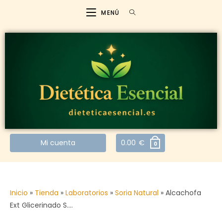
MENÚ
Mi cuenta
0.00
€
0
Inicio
»
Tienda
»
Laboratorios
»
Soria Natural
»
Alcachofa
Ext Glicerinado S.…