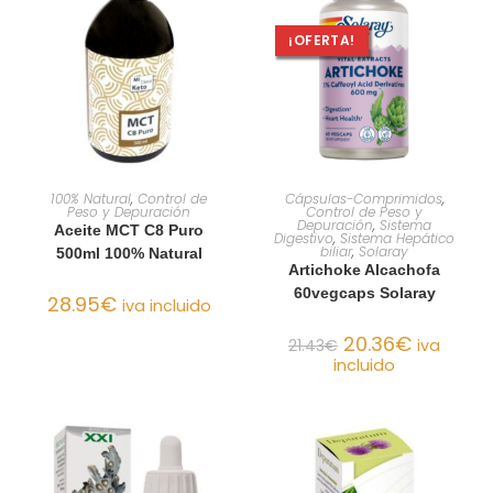
¡OFERTA!
AÑADIR AL CARRITO
AÑADIR AL CARRITO
100% Natural
,
Control de
Cápsulas-Comprimidos
,
Peso y Depuración
Control de Peso y
Depuración
,
Sistema
Aceite MCT C8 Puro
Digestivo
,
Sistema Hepático
biliar
,
Solaray
500ml 100% Natural
Artichoke Alcachofa
60vegcaps Solaray
28.95
€
iva incluido
20.36
€
21.43
€
iva
incluido